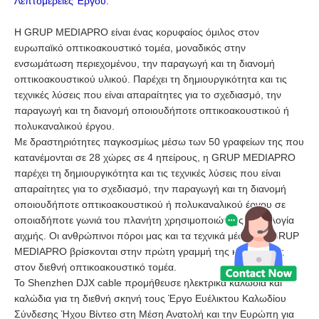
Λεπτομέρειες Έργου:
Η GRUP MEDIAPRO είναι ένας κορυφαίος όμιλος στον
ευρωπαϊκό οπτικοακουστικό τομέα, μοναδικός στην
ενσωμάτωση περιεχομένου, την παραγωγή και τη διανομή
οπτικοακουστικού υλικού. Παρέχει τη δημιουργικότητα και τις
τεχνικές λύσεις που είναι απαραίτητες για το σχεδιασμό, την
παραγωγή και τη διανομή οποιουδήποτε οπτικοακουστικού ή
πολυκαναλικού έργου.
Με δραστηριότητες παγκοσμίως μέσω των 50 γραφείων της που
κατανέμονται σε 28 χώρες σε 4 ηπείρους, η GRUP MEDIAPRO
παρέχει τη δημιουργικότητα και τις τεχνικές λύσεις που είναι
απαραίτητες για το σχεδιασμό, την παραγωγή και τη διανομή
οποιουδήποτε οπτικοακουστικού ή πολυκαναλικού έργου σε
οποιαδήποτε γωνιά του πλανήτη χρησιμοποιώντας τεχνολογία
αιχμής. Οι ανθρώπινοι πόροι μας και τα τεχνικά μέσα της GRUP
MEDIAPRO βρίσκονται στην πρώτη γραμμή της καινοτομίας
στον διεθνή οπτικοακουστικό τομέα.
Το Shenzhen DJX cable προμήθευσε ηλεκτρικά καλώδια και
καλώδια για τη διεθνή σκηνή τους
Έργο Ευέλικτου Καλωδίου
Σύνδεσης Ήχου Βίντεο στη Μέση Ανατολή και την Ευρώπη για