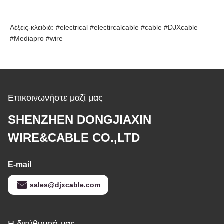
Λέξεις-κλειδιά: #electrical #electircalcable #cable #
DJXcable
#
Mediapro
#wire
Επικοινωνήστε μαζί μας
SHENZHEN DONGJIAXIN
WIRE&CABLE CO.,LTD
E-mail
sales@djxcable.com