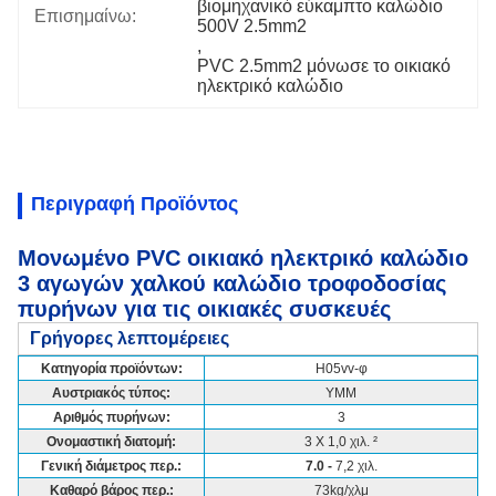
βιομηχανικό εύκαμπτο καλώδιο 
Επισημαίνω:
500V 2.5mm2
, 
PVC 2.5mm2 μόνωσε το οικιακό 
ηλεκτρικό καλώδιο
Περιγραφή Προϊόντος
Μονωμένο PVC οικιακό ηλεκτρικό καλώδιο
3 αγωγών χαλκού καλώδιο τροφοδοσίας
πυρήνων για τις οικιακές συσκευές
Γρήγορες λεπτομέρειες
Κατηγορία προϊόντων:
H05vv-φ
Αυστριακός τύπος:
YMM
Αριθμός πυρήνων:
3
Ονομαστική διατομή:
3 X 1,0 χιλ. ²
Γενική διάμετρος περ.:
7.0 -
7,2 χιλ.
Καθαρό βάρος περ.:
73kg/χλμ