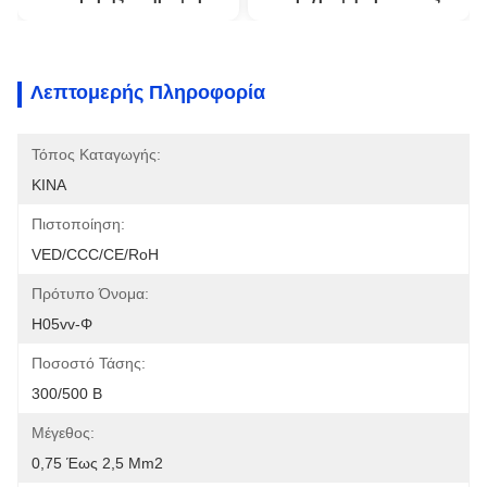
Λεπτομερής Πληροφορία
Τόπος Καταγωγής:
ΚΙΝΑ
Πιστοποίηση:
VED/CCC/CE/RoH
Πρότυπο Όνομα:
H05vv-Φ
Ποσοστό Τάσης:
300/500 Β
Μέγεθος:
0,75 Έως 2,5 Mm2