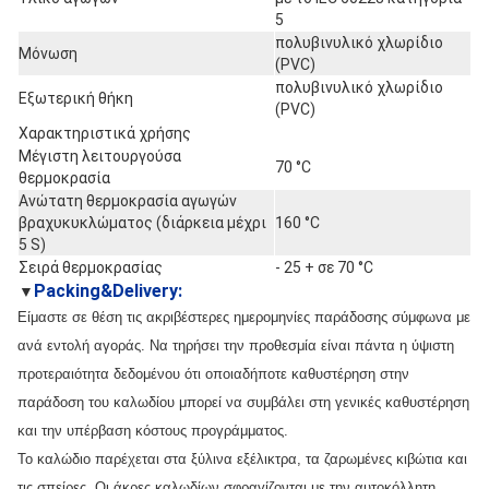
5
πολυβινυλικό χλωρίδιο
Μόνωση
(PVC)
πολυβινυλικό χλωρίδιο
Εξωτερική θήκη
(PVC)
Χαρακτηριστικά χρήσης
Μέγιστη λειτουργούσα
70 °C
θερμοκρασία
Ανώτατη θερμοκρασία αγωγών
βραχυκυκλώματος (διάρκεια μέχρι
160 °C
5 S)
Σειρά θερμοκρασίας
- 25 + σε 70 °C
Packing&Delivery:
▼
Είμαστε σε θέση τις ακριβέστερες ημερομηνίες παράδοσης σύμφωνα με
ανά εντολή αγοράς. Να τηρήσει την προθεσμία είναι πάντα η ύψιστη
προτεραιότητα δεδομένου ότι οποιαδήποτε καθυστέρηση στην
παράδοση του καλωδίου μπορεί να συμβάλει στη γενικές καθυστέρηση
και την υπέρβαση κόστους προγράμματος.
Το καλώδιο παρέχεται στα ξύλινα εξέλικτρα, τα ζαρωμένες κιβώτια και
τις σπείρες. Οι άκρες καλωδίων σφραγίζονται με την αυτοκόλλητη