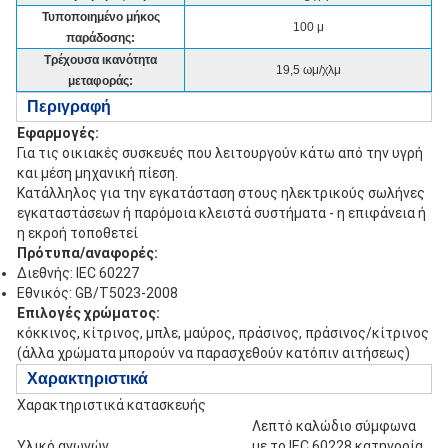
Τυποποιημένο μήκος
100 μ
παράδοσης:
Τρέχουσα ικανότητα
19,5 ωμ/χλμ
μεταφοράς:
Περιγραφή
Εφαρμογές:
Για τις οικιακές συσκευές που λειτουργούν κάτω από την υγρή
και μέση μηχανική πίεση.
Κατάλληλος για την εγκατάσταση στους ηλεκτρικούς σωλήνες
εγκαταστάσεων ή παρόμοια κλειστά συστήματα - η επιφάνεια ή
η εκροή τοποθετεί
Πρότυπα/αναφορές:
Διεθνής: IEC 60227
Εθνικός: GB/T5023-2008
Επιλογές χρώματος:
κόκκινος, κίτρινος, μπλε, μαύρος, πράσινος, πράσινος/κίτρινος
(άλλα χρώματα μπορούν να παρασχεθούν κατόπιν αιτήσεως)
Χαρακτηριστικά
Χαρακτηριστικά κατασκευής
Λεπτό καλώδιο σύμφωνα
Υλικό αγωγών
με το IEC 60228 κατηγορία