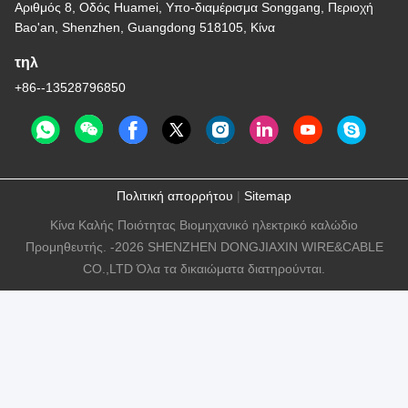
Αριθμός 8, Οδός Huamei, Υπο-διαμέρισμα Songgang, Περιοχή
Bao'an, Shenzhen, Guangdong 518105, Κίνα
τηλ
+86--13528796850
Πολιτική απορρήτου
|
Sitemap
Κίνα Καλής Ποιότητας Βιομηχανικό ηλεκτρικό καλώδιο
Προμηθευτής. -2026 SHENZHEN DONGJIAXIN WIRE&CABLE
CO.,LTD Όλα τα δικαιώματα διατηρούνται.