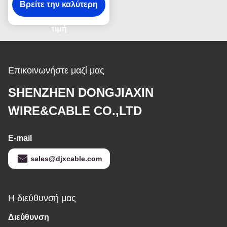
οικοδόμησης καλωδίων
Βρείτε την καλύτερη
χαλκού PVC h05v-Κ
h07v-Κ
τιμή
Επικοινωνήστε μαζί μας
SHENZHEN DONGJIAXIN
WIRE&CABLE CO.,LTD
E-mail
sales@djxcable.com
Η διεύθυνσή μας
Διεύθυνση