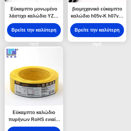
Εύκαμπτο μονωμένο
βιομηχανικό εύκαμπτο
λάστιχο καλώδιο YZW,
καλώδιο h05v-Κ h07v-Κ
καλώδιο αγωγών
χαλκού 2.5mm στερεό/
χαλκού 1.5mm - 400mm
Βρείτε την καλύτερη
Βρείτε την καλύτερη
προσαραγμένο
γυμνό
τιμή
τιμή
Εύκαμπτο καλώδιο
πυρήνων RoHS ενιαίο,
μονώνοντας καλώδιο