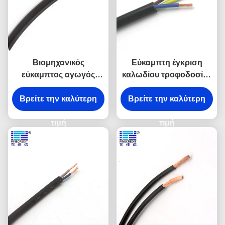
Βιομηχανικός
Εύκαμπτη έγκριση
εύκαμπτος αγωγός
καλωδίου τροφοδοσίας
χαλκού πυρήνων Muti
VDE PVC h05v2v2-φ
καλωδίων H05VVF 0.5-
Βρείτε την καλύτερη
2x0.75mm2 300/500V
Βρείτε την καλύτερη
6mm2
τιμή
τιμή