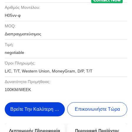
Αριθμός Μοντέλου:
H05vv-φ
MOQ:
Διαπραγματεύσιμος
Τιμή:
negotiable
Όροι Πληρωμής:
L/C, T/T, Western Union, MoneyGram, D/P, T/T
Δυνατότητα Προμήθειας:
100KM/WEEK
Βρείτε Την Καλύτερη Τιμή
Επικοινωνήστε Τώρα
Λεπτομερής Πληροφορία
Περιγραφή Προϊόντος