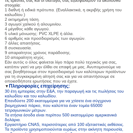
τις έρευνές σας και οι διαταγές σας εξασφαλίζουν τα ακόλουθα
στοιχεία:
1 διεθνή ή ειδικά πρότυπα. (Εναλλακτικά, η ακριβής χρήση του
καλωδίου.)
2 εκτιμημένη τάση.
3 αγωγοί χαλκού ή αλουμινίου.
4 μέγεθος κάθε αγωγού.
5 υλικό μόνωσης: PVC XLPE ή άλλα.
6 αριθμός και προσδιορισμός των αγωγών.
7 άλλες απαιτήσεις.
8 συσκευασία.
9 απαραίτητος χρόνος παράδοσης.
10 απαραίτητη ισχύς.
Εάν αυτός ο όλος φαίνεται λίγο πάρα πολύ τεχνικός για σας,
κατόπιν γιατί να μην έλθει σε επαφή με μας. Ανυπομονούμε να
σας βοηθήσουμε στον προσδιορισμό των καλύτερων προϊόντων
για τη συγκεκριμένη αίτησή σας και για να απαντήσουμε σε
οποιεσδήποτε ερωτήσεις που να έχετε.
Πληροφορίες επιχείρησης:
▼
30 έτη εμπειρίας στην Ε&Α, την παραγωγή και τις πωλήσεις του
καλωδίου και του καλωδίου.
Επενδύστε 200 εκατομμύρια για να χτίσετε ένα σύγχρονο
βιομηχανικό πάρκο, που καλύπτει έναν τομέα 65000
τετραγωνικών μέτρων.
Τα ετήσια έσοδα είναι περίπου 500 εκατομμύριο αμερικανικά
δολάρια.
Εργαστήριο CNAS, περισσότερες από 100 εξεταστικές εκθέσεις.
Τα προϊόντα χρησιμοποιούνται ευρέως στην ακίνητη περιουσία,