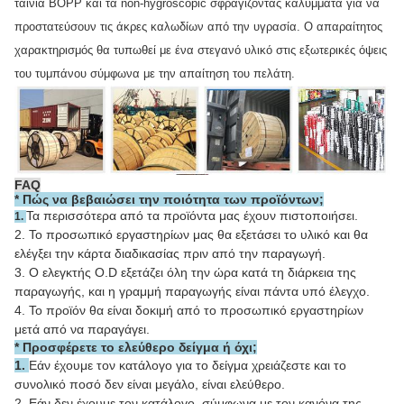
ταινία BOPP και τα non-hygroscopic σφραγίζοντας καλύμματα για να
προστατεύσουν τις άκρες καλωδίων από την υγρασία. Ο απαραίτητος
χαρακτηρισμός θα τυπωθεί με ένα στεγανό υλικό στις εξωτερικές όψεις
του τυμπάνου σύμφωνα με την απαίτηση του πελάτη.
FAQ
*
Πώς να βεβαιώσει την ποιότητα των προϊόντων;
Τα περισσότερα από τα προϊόντα μας έχουν πιστοποιήσει.
1.
2. Το προσωπικό εργαστηρίων μας θα εξετάσει το υλικό και θα
ελέγξει την κάρτα διαδικασίας πριν από την παραγωγή.
3. Ο ελεγκτής O.D εξετάζει όλη την ώρα κατά τη διάρκεια της
παραγωγής, και η γραμμή παραγωγής είναι πάντα υπό έλεγχο.
4. Το προϊόν θα είναι δοκιμή από το προσωπικό εργαστηρίων
μετά από να παραγάγει.
* Προσφέρετε το ελεύθερο δείγμα ή όχι;
1.
Εάν έχουμε τον κατάλογο για το δείγμα χρειάζεστε και το
συνολικό ποσό δεν είναι μεγάλο, είναι ελεύθερο.
2.
Εάν δεν έχουμε τον κατάλογο, σύμφωνα με τον κανόνα της