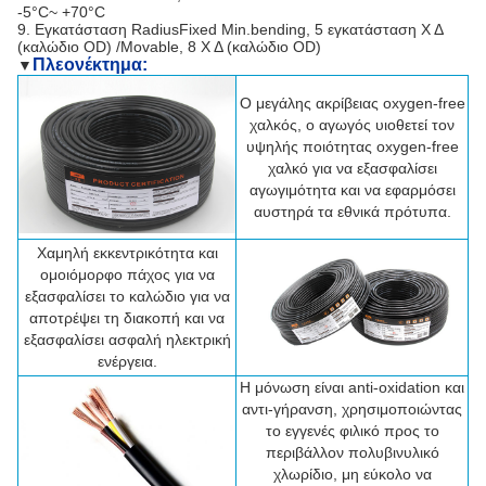
-5°C~ +70°C
9. Εγκατάσταση RadiusFixed Min.bending, 5 εγκατάσταση Χ Δ
(καλώδιο OD) /Movable, 8 Χ Δ (καλώδιο OD)
Πλεονέκτημα:
▼
Ο μεγάλης ακρίβειας oxygen-free
χαλκός, ο αγωγός υιοθετεί τον
υψηλής ποιότητας oxygen-free
χαλκό για να εξασφαλίσει
αγωγιμότητα και να εφαρμόσει
αυστηρά τα εθνικά πρότυπα.
Χαμηλή εκκεντρικότητα και
ομοιόμορφο πάχος για να
εξασφαλίσει το καλώδιο για να
αποτρέψει τη διακοπή και να
εξασφαλίσει ασφαλή ηλεκτρική
ενέργεια.
Η μόνωση είναι anti-oxidation και
αντι-γήρανση, χρησιμοποιώντας
το εγγενές φιλικό προς το
περιβάλλον πολυβινυλικό
χλωρίδιο, μη εύκολο να