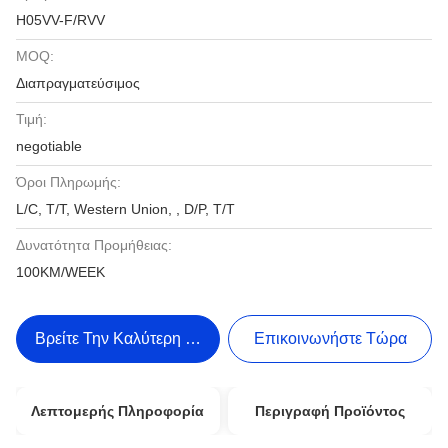
H05VV-F/RVV
MOQ:
Διαπραγματεύσιμος
Τιμή:
negotiable
Όροι Πληρωμής:
L/C, T/T, Western Union, , D/P, T/T
Δυνατότητα Προμήθειας:
100KM/WEEK
Βρείτε Την Καλύτερη Τιμή
Επικοινωνήστε Τώρα
Λεπτομερής Πληροφορία
Περιγραφή Προϊόντος