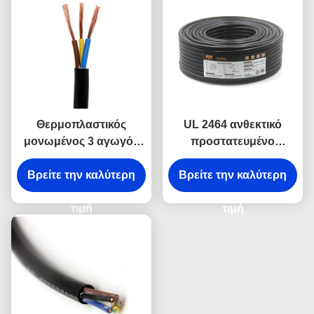
Θερμοπλαστικός
UL 2464 ανθεκτικό
μονωμένος 3 αγωγός
προστατευμένο
10 καλώδιο AWG,
καλώδιο πετρελαίου
βιομηχανικό καλώδιο
Βρείτε την καλύτερη
ηλεκτρικών καλωδίων
Βρείτε την καλύτερη
SJT/SJTW 500 FT
0.75mm προστατευμένο
τιμή
20AWG βιομηχανικό
τιμή