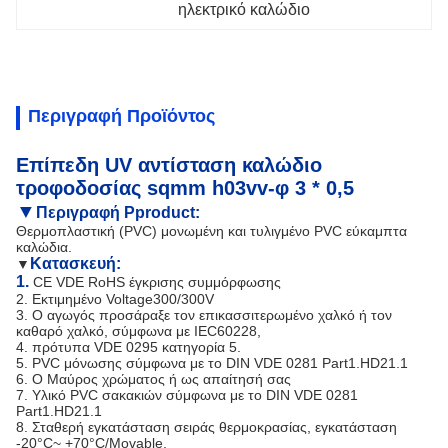
ηλεκτρικό καλώδιο
Περιγραφή Προϊόντος
Επίπεδη UV αντίσταση καλώδιο
τροφοδοσίας sqmm h03vv-φ 3 * 0,5
▼
Περιγραφή Pproduct:
Θερμοπλαστική (PVC) μονωμένη και τυλιγμένο PVC εύκαμπτα
καλώδια.
Κατασκευή:
▼
1.
CE VDE RoHS έγκρισης συμμόρφωσης
2. Εκτιμημένο Voltage300/300V
3. Ο αγωγός προσάραξε τον επικασσιτερωμένο χαλκό ή τον
καθαρό χαλκό, σύμφωνα με IEC60228,
4. πρότυπα VDE 0295 κατηγορία 5.
5. PVC μόνωσης σύμφωνα με το DIN VDE 0281 Part1.HD21.1
6. Ο Μαύρος χρώματος ή ως απαίτησή σας
7. Υλικό PVC σακακιών σύμφωνα με το DIN VDE 0281
Part1.HD21.1
8. Σταθερή εγκατάσταση σειράς θερμοκρασίας, εγκατάσταση
-20°C~ +70°C/Movable,