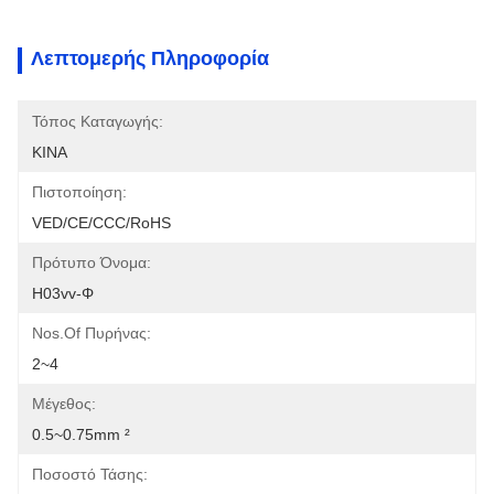
Λεπτομερής Πληροφορία
Τόπος Καταγωγής:
ΚΙΝΑ
Πιστοποίηση:
VED/CE/CCC/RoHS
Πρότυπο Όνομα:
H03vv-Φ
Nos.of Πυρήνας:
2~4
Μέγεθος:
0.5~0.75mm ²
Ποσοστό Τάσης: