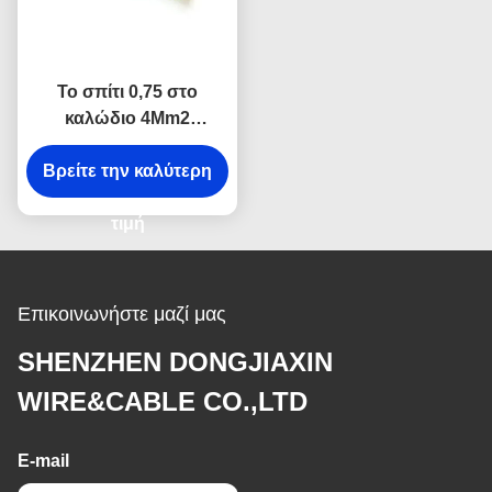
Το σπίτι 0,75 στο
καλώδιο 4Mm2
H05V2V2 Φ, πυρήνας 2
μόνωσε το ηλεκτρικό
Βρείτε την καλύτερη
καλώδιο
τιμή
Επικοινωνήστε μαζί μας
SHENZHEN DONGJIAXIN
WIRE&CABLE CO.,LTD
E-mail