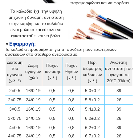
παραμορφώσει και να φορέσει.
Το καλώδιο έχει την υψηλή
μηχανική δύναμη, αντίσταση
στην κάμψη, και το καλώδιο
είναι μαλακό και εύκολο να
εγκατασταθεί και να βάλει.
Εφαρμογή:
▼
Τα καλώδια προορίζονται για τη σύνδεση των εσωτερικών
συσκευών στο σταθερό ανεφοδιασμό.
Διατομή
Περ.
Ανώτατη
Δομή
Πάχος
Πάχος
του
διάμετρος
αντίσταση του
αγωγών
μόνωσης
θηκών
αγωγού
καλωδίων
αγωγού σε
(χιλ.)
(χιλ.)
(χιλ.)
(χιλ. ²)
(χιλ.)
20℃ (Ω/km)
2×0.5
16/0.19
0,5
0,6
5.0±0.2
39
2×0.75
24/0.19
0,5
0,8
5.8±0.2
26
3×0.5
16/0.19
0,5
0,6
5.4±0.2
39
3×0.75
24/0.19
0,5
0,8
6.2±0.2
26
4×0.5
16/0.19
0,5
0,8
6.2±0.2
39
4×0.75
24/0.19
0,5
0,8
6.7±0.2
26