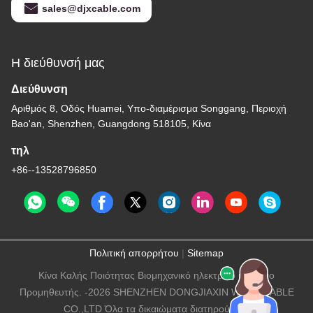
sales@djxcable.com
Η διεύθυνσή μας
Διεύθυνση
Αριθμός 8, Οδός Huamei, Υπο-διαμέρισμα Songgang, Περιοχή
Bao'an, Shenzhen, Guangdong 518105, Κίνα
τηλ
+86--13528796850
Πολιτική απορρήτου
|
Sitemap
Κίνα Καλής Ποιότητας Βιομηχανικό ηλεκτρικό καλώδιο
Προμηθευτής. -2026 SHENZHEN DONGJIAXIN WIRE&CABLE
CO.,LTD Όλα τα δικαιώματα διατηρούνται.