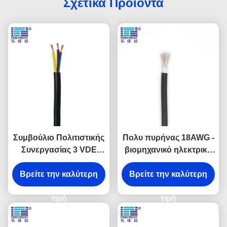
Σχετικά Προϊόντα
Συμβούλιο Πολιτιστικής
Πολυ πυρήνας 18AWG -
Συνεργασίας 3 VDE
βιομηχανικό ηλεκτρικό
ηλεκτρικό καλώδιο
καλώδιο UL 2464
πυρήνων, ηλεκτρικά
Βρείτε την καλύτερη
Βρείτε την καλύτερη
26AWG εύκαμπτος
καλώδια PVC h03vv-φ
χαλκός
h05vv-φ
τιμή
τιμή