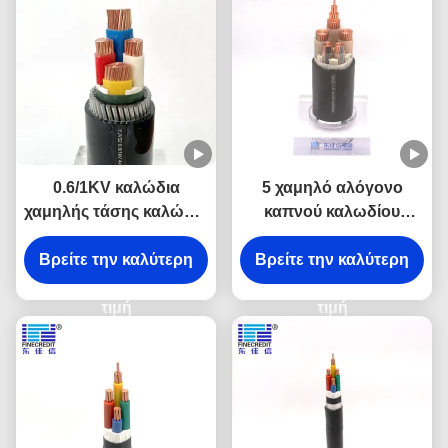
0.6/1KV καλώδια
5 χαμηλό αλόγονο
χαμηλής τάσης καλώδια
καπνού καλωδίου
Cu αγωγός XLPE
τροφοδοσίας χαμηλής
καλώδιο pvc μονωτικό
Βρείτε την καλύτερη
Βρείτε την καλύτερη
τάσης Xlpe 16mm2
καλώδιο
πυρήνων ελεύθερο
τιμή
τιμή