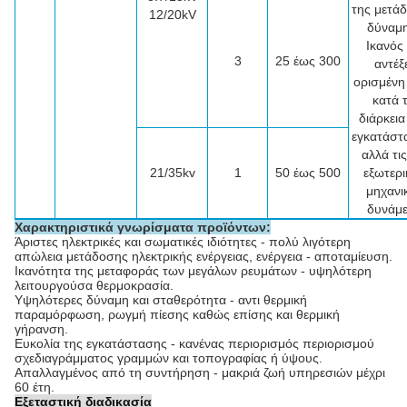
της μετά
12/20kV
δύναμη
Ικανός
3
25 έως 300
αντέξε
ορισμένη
κατά 
διάρκεια
εγκατάστ
αλλά τι
21/35kv
1
50 έως 500
εξωτερι
μηχανι
δυνάμε
Χαρακτηριστικά γνωρίσματα προϊόντων:
Άριστες ηλεκτρικές και σωματικές ιδιότητες - πολύ λιγότερη
απώλεια μετάδοσης ηλεκτρικής ενέργειας, ενέργεια - αποταμίευση.
Ικανότητα της μεταφοράς των μεγάλων ρευμάτων - υψηλότερη
λειτουργούσα θερμοκρασία.
Υψηλότερες δύναμη και σταθερότητα - αντι θερμική
παραμόρφωση, ρωγμή πίεσης καθώς επίσης και θερμική
γήρανση.
Ευκολία της εγκατάστασης - κανένας περιορισμός περιορισμού
σχεδιαγράμματος γραμμών και τοπογραφίας ή ύψους.
Απαλλαγμένος από τη συντήρηση - μακριά ζωή υπηρεσιών μέχρι
60 έτη.
Εξεταστική διαδικασία