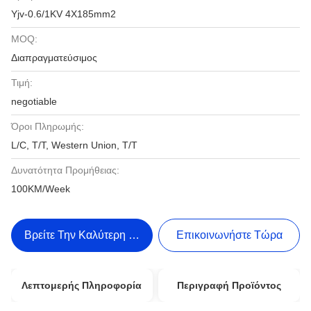
Yjv-0.6/1KV 4X185mm2
MOQ:
Διαπραγματεύσιμος
Τιμή:
negotiable
Όροι Πληρωμής:
L/C, T/T, Western Union, T/T
Δυνατότητα Προμήθειας:
100KM/Week
Βρείτε Την Καλύτερη Τιμή
Επικοινωνήστε Τώρα
Λεπτομερής Πληροφορία
Περιγραφή Προϊόντος