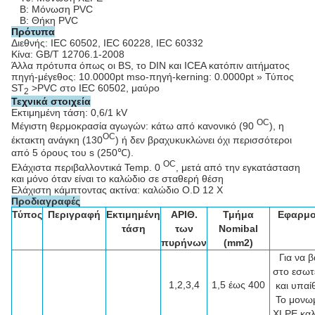
Β: Μόνωση PVC
Β: Θήκη PVC
Πρότυπα
Διεθνής: IEC 60502, IEC 60228, IEC 60332
Κίνα: GB/T 12706.1-2008
Άλλα πρότυπα όπως οι BS, το DIN και ICEA κατόπιν αιτήματος
πηγή-μέγεθος: 10.0000pt mso-πηγή-kerning: 0.0000pt » Τύπος
ST
>PVC στο IEC 60502, μαύρο
2
Τεχνικά στοιχεία
Εκτιμημένη τάση: 0,6/1 kV
OC
Μέγιστη θερμοκρασία αγωγών: κάτω από κανονικό (90
), η
OC
έκτακτη ανάγκη (130
) ή δεν βραχυκυκλώνει όχι περισσότεροι
από 5 όρους του s (250℃).
OC
Ελάχιστα περιβαλλοντικά Temp. 0
, μετά από την εγκατάσταση
και μόνο όταν είναι το καλώδιο σε σταθερή θέση
Ελάχιστη κάμπτοντας ακτίνα: καλώδιο O.D 12 Χ
Προδιαγραφές
Τύπος
Περιγραφή
Εκτιμημένη
ΑΡΙΘ.
Τμήμα
Εφαρμο
τάση
των
Nomibal
πυρήνων
(mm2)
Για να β
στο εσωτ
1,2,3,4
1,5 έως 400
και υπαί
Το μονω
XLPE κα