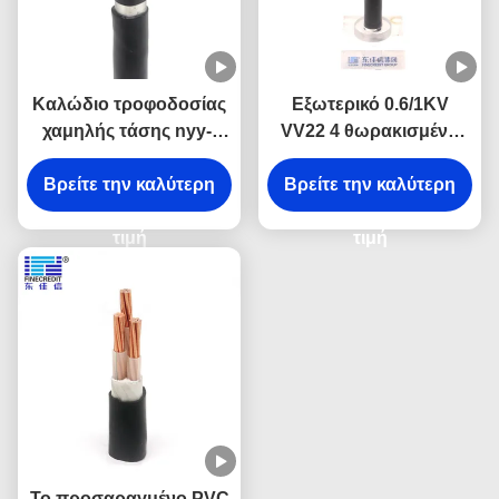
Καλώδιο τροφοδοσίας
Εξωτερικό 0.6/1KV
χαμηλής τάσης nyy-j
VV22 4 θωρακισμένο
NYY, VV μονωμένο Xlpe
καλώδιο χαλκού
τυλιγμένο PVC καλώδιο
Βρείτε την καλύτερη
Βρείτε την καλύτερη
πυρήνων
VV22 0.6/1KV
αντιοξειδωτικό
τιμή
τιμή
Το προσαραγμένο PVC