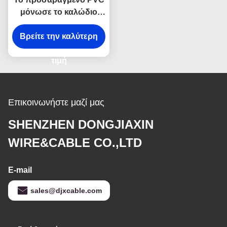
μόνωσε το καλώδιο
τροφοδοσίας, YJV
N2XY 3 πυρήνας 240
Βρείτε την καλύτερη
καλώδιο τροφοδοσίας
185 mm2
τιμή
Επικοινωνήστε μαζί μας
SHENZHEN DONGJIAXIN
WIRE&CABLE CO.,LTD
E-mail
sales@djxcable.com