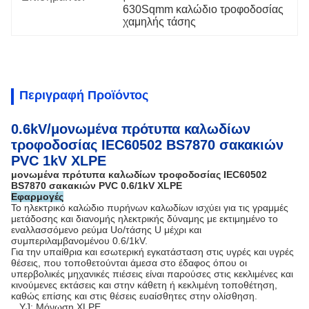
630Sqmm καλώδιο τροφοδοσίας 
χαμηλής τάσης
Περιγραφή Προϊόντος
0.6kV/μονωμένα πρότυπα καλωδίων
τροφοδοσίας IEC60502 BS7870 σακακιών
PVC 1kV XLPE
μονωμένα πρότυπα καλωδίων τροφοδοσίας IEC60502
BS7870 σακακιών PVC 0.6/1kV XLPE
Εφαρμογές
Το ηλεκτρικό καλώδιο πυρήνων καλωδίων ισχύει για τις γραμμές
μετάδοσης και διανομής ηλεκτρικής δύναμης με εκτιμημένο το
εναλλασσόμενο ρεύμα Uo/τάσης U μέχρι και
συμπεριλαμβανομένου 0.6/1kV.
Για την υπαίθρια και εσωτερική εγκατάσταση στις υγρές και υγρές
θέσεις, που τοποθετούνται άμεσα στο έδαφος όπου οι
υπερβολικές μηχανικές πιέσεις είναι παρούσες στις κεκλιμένες και
κινούμενες εκτάσεις και στην κάθετη ή κεκλιμένη τοποθέτηση,
καθώς επίσης και στις θέσεις ευαίσθητες στην ολίσθηση.
YJ: Μόνωση XLPE