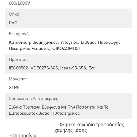
600/1000V
Θήκη:
PVC
Εφαρμογή:
Κατασκευή, Βιομηχανικός, Υπόγειος, Σταθμός Παραγωγής 
Ηλεκτρικού Ρεύματος, ΟΙΚΟΔΟΜΗΣΗ
Πρότυπα:
IEC60502, VDE0276-603, Iceas-95-658, Ect.
Μόνωση:
XLPE
Συσκευασία Λεπτομέρειες:
Ξύλινα Τύμπανα Σύμφωνα Με Την Ποσότητα Και Το 
Εμπορευματοκιβώτιο Ή Απαιτημένος
1.0Sqmm καλώδιο τροφοδοσίας 
χαμηλής τάσης
Επισημαίνω:
, 