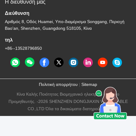
Η διεύθυνσή μας
Διεύθυνση
Αριθμός 8, Οδός Huamei, Υπο-διαμέρισμα Songgang, Περιοχή
Bao'an, Shenzhen, Guangdong 518105, Κίνα
τηλ
+86--13528796850
Πολιτική απορρήτου
|
Sitemap
Κίνα Καλής Ποιότητας Βιομηχανικό ηλεκτρικό καλώδιο
Προμηθευτής. -2026 SHENZHEN DONGJIAXIN WIRE&CABLE
CO.,LTD Όλα τα δικαιώματα διατηρούνται.