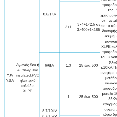
τροφοδο
της L
0.6/1KV
χρησιμοπο
στη μετά
3×4+1×2.5 σε
και το σύ
3+1
3×400+1×185
διανομής
εκτιμημ
μονωμ
XLPE κα
τροφοδο
του U vol
(Um
Αγωγός $cu ή
6/6kV
1,3
25 έως 500
≤10KV.T
Al, τυλιγμένο
αναφέρετα
YJV
insulated.PVC
μετάδ
YJLV
ηλεκτρικό
καλωδί
καλώδιο
τροφοδο
XLPE
μεταξύ 1
1
25 έως 500
35KV
εφαρμόζ
συχνά 
8.7/10kV
κύριο δ
8.7/15kV