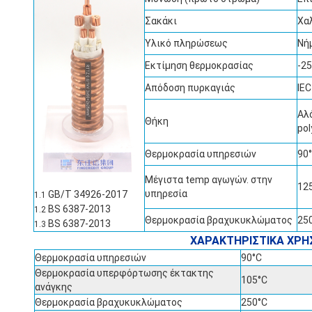
Σακάκι
Χα
Υλικό πληρώσεως
Νή
Εκτίμηση θερμοκρασίας
-2
Απόδοση πυρκαγιάς
IEC
Αλ
Θήκη
pol
Θερμοκρασία υπηρεσιών
90
Μέγιστα temp αγωγών. στην
12
υπηρεσία
GB/T 34926-2017
1.1
BS 6387-2013
1.2
Θερμοκρασία βραχυκυκλώματος
25
BS 6387-2013
1.3
ΧΑΡΑΚΤΗΡΙΣΤΙΚΑ ΧΡΗ
Θερμοκρασία υπηρεσιών
90°C
Θερμοκρασία υπερφόρτωσης έκτακτης
105°C
ανάγκης
Θερμοκρασία βραχυκυκλώματος
250°C