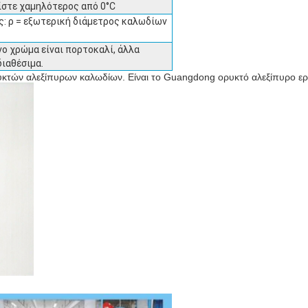
είστε χαμηλότερος από 0°C
ς: ρ = εξωτερική διάμετρος καλωδίων
ο χρώμα είναι πορτοκαλί, άλλα
διαθέσιμα.
ορυκτών αλεξίπυρων καλωδίων. Είναι το Guangdong ορυκτό αλεξίπυρο ε