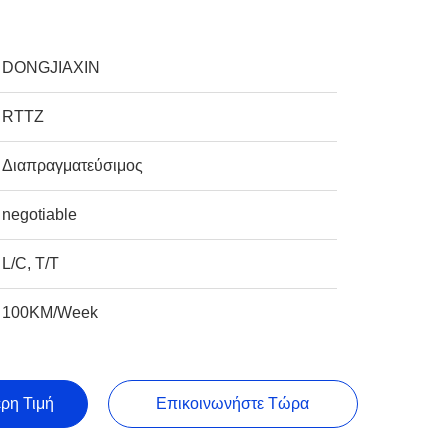
DONGJIAXIN
RTTZ
Διαπραγματεύσιμος
negotiable
L/C, T/T
100KM/Week
ερη Τιμή
Επικοινωνήστε Τώρα