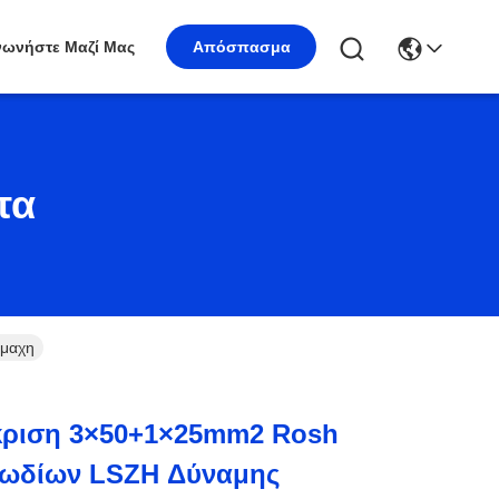
νωνήστε Μαζί Μας
Απόσπασμα
τα
ίμαχη
κριση 3×50+1×25mm2 Rosh
λωδίων LSZH Δύναμης