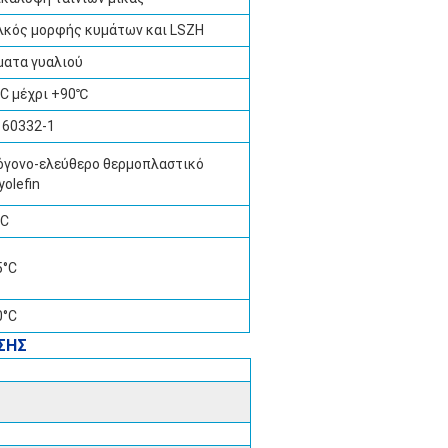
λκός μορφής κυμάτων και LSZH
ματα γυαλιού
5C μέχρι +90℃
 60332-1
όγονο-ελεύθερο θερμοπλαστικό
yolefin
°C
5°C
0°C
ΣΗΣ