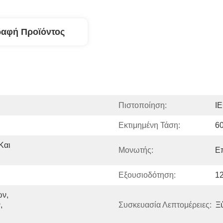
ραφή Προϊόντος
Πιστοποίηση:
I
Εκτιμημένη Τάση:
6
αι 
Μονωτής:
Επ
Εξουσιοδότηση:
1
ν, 
 
Συσκευασία Λεπτομέρειες:
Ξ