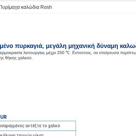
Πυρίμαχα καλώδια Rosh
ημένο πυρκαγιά, μεγάλη μηχανική δύναμη καλ
ρμοκρασία λειτουργίας μέχρι 250 ℃. Εντούτοις, σε επείγουσα περίπτωση
ης θήκης χαλκού.
TUR
οσαραγμένος αντέξτε το χαλκό
ικάλυψη ταινιών μίκας