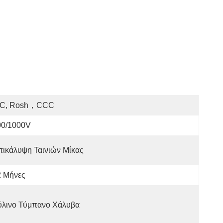
EC, Rosh，CCC
00/1000V
ικάλυψη Ταινιών Μίκας
2 Μήνες
ύλινο Τύμπανο Χάλυβα