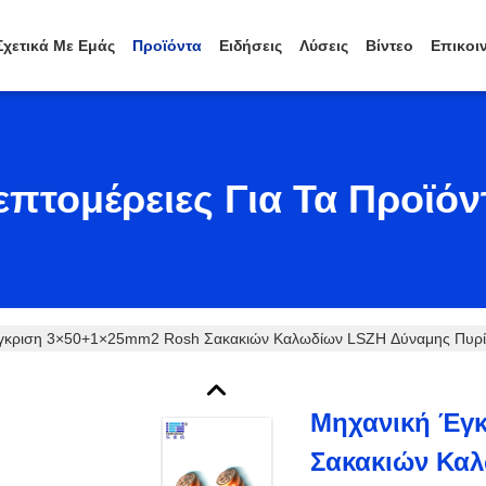
Σχετικά Με Εμάς
Προϊόντα
Ειδήσεις
Λύσεις
Βίντεο
Επικοι
επτομέρειες Για Τα Προϊόν
γκριση 3×50+1×25mm2 Rosh Σακακιών Καλωδίων LSZH Δύναμης Πυρ
Μηχανική Έγ
Σακακιών Κα