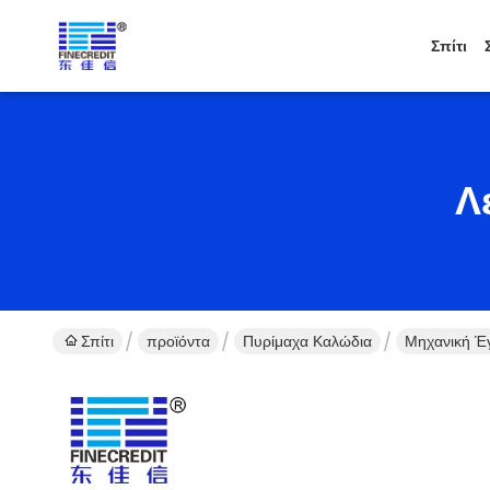
Σπίτι
Λ
Σπίτι
προϊόντα
Πυρίμαχα Καλώδια
Μηχανική Έ