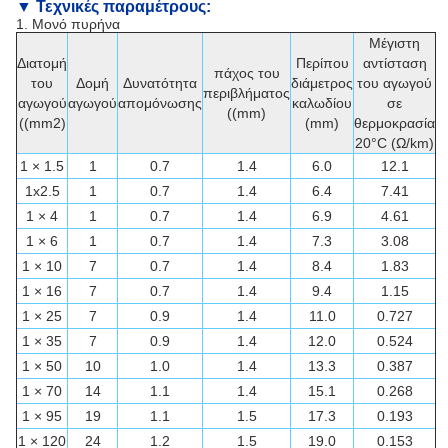
▼ Τεχνικές παραμέτρους:
1. Μονό πυρήνα
Μέγιστη
Διατομή
Περίπου
αντίσταση
πάχος του
του
Δομή
Δυνατότητα
διάμετρος
του αγωγού
περιβλήματος
αγωγού
αγωγού
απομόνωσης
καλωδίου
σε
((mm)
((mm2)
(mm)
θερμοκρασία
20°C (Ω/km)
1 × 1.5
1
0.7
1.4
6.0
12.1
1x2.5
1
0.7
1.4
6.4
7.41
1 × 4
1
0.7
1.4
6.9
4.61
1 × 6
1
0.7
1.4
7.3
3.08
1 × 10
7
0.7
1.4
8.4
1.83
1 × 16
7
0.7
1.4
9.4
1.15
1 × 25
7
0.9
1.4
11.0
0.727
1 × 35
7
0.9
1.4
12.0
0.524
1 × 50
10
1.0
1.4
13.3
0.387
1 × 70
14
1.1
1.4
15.1
0.268
1 × 95
19
1.1
1.5
17.3
0.193
1 × 120
24
1.2
1.5
19.0
0.153