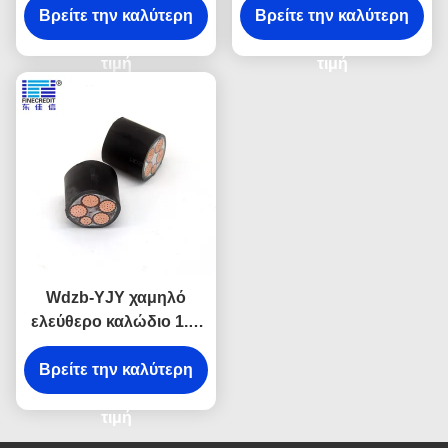
95mm2 35mm2 50mm2
Βρείτε την καλύτερη
αλόγονου ελεύθερη για
Βρείτε την καλύτερη
ενιαίος καλώδιο
τα ηλεκτρικά
αλόγονου
τιμή
προγράμματα
τιμή
καλωδίωσης
Wdzb-YJY χαμηλό
ελεύθερο καλώδιο 1.5-
630mm2 μονωμένο
Βρείτε την καλύτερη
μέγεθος 3×10mm2
αλόγονου καπνού
τιμή