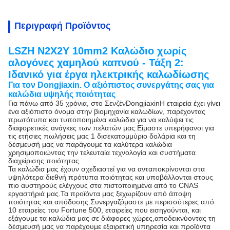
Περιγραφή Προϊόντος
LSZH N2X2Y 10mm2 Καλώδιο χωρίς
αλογόνες χαμηλού καπνού - Τάξη 2:
Ιδανικό για έργα ηλεκτρικής καλωδίωσης
Για τον Dongjiaxin.
Ο αξιόπιστος συνεργάτης σας για
καλώδια υψηλής ποιότητας
Για πάνω από 35 χρόνια, στο Σενζέν
Dongjiaxin
Η εταιρεία έχει γίνει
ένα αξιόπιστο όνομα στην βιομηχανία καλωδίων, παρέχοντας
πρωτότυπα και τυποποιημένα καλώδια για να καλύψει τις
διαφορετικές ανάγκες των πελατών μας.Είμαστε υπερήφανοι για
τις ετήσιες πωλήσεις μας 1 δισεκατομμύριο δολάρια και τη
δέσμευσή μας να παράγουμε τα καλύτερα καλώδια
χρησιμοποιώντας την τελευταία τεχνολογία και συστήματα
διαχείρισης ποιότητας.
Τα καλώδια μας έχουν σχεδιαστεί για να ανταποκρίνονται στα
υψηλότερα διεθνή πρότυπα ποιότητας και υποβάλλονται στους
πιο αυστηρούς ελέγχους στα πιστοποιημένα από το CNAS
εργαστήριά μας.Τα προϊόντα μας ξεχωρίζουν από άποψη
ποιότητας και απόδοσης.Συνεργαζόμαστε με περισσότερες από
10 εταιρείες του Fortune 500, εταιρείες που εισηγούνται, και
εξάγουμε τα καλώδια μας σε διάφορες χώρες,αποδεικνύοντας τη
δέσμευσή μας να παρέχουμε εξαιρετική υπηρεσία και προϊόντα