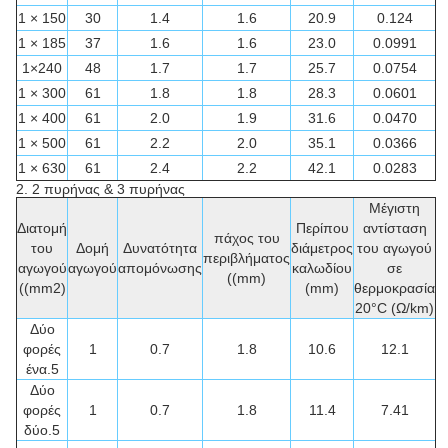
1 × 150
30
1.4
1.6
20.9
0.124
1 × 185
37
1.6
1.6
23.0
0.0991
1×240
48
1.7
1.7
25.7
0.0754
1 × 300
61
1.8
1.8
28.3
0.0601
1 × 400
61
2.0
1.9
31.6
0.0470
1 × 500
61
2.2
2.0
35.1
0.0366
1 × 630
61
2.4
2.2
42.1
0.0283
2. 2 πυρήνας & 3 πυρήνας
Μέγιστη
Διατομή
Περίπου
αντίσταση
πάχος του
του
Δομή
Δυνατότητα
διάμετρος
του αγωγού
περιβλήματος
αγωγού
αγωγού
απομόνωσης
καλωδίου
σε
((mm)
((mm2)
(mm)
θερμοκρασία
20°C (Ω/km)
Δύο
φορές
1
0.7
1.8
10.6
12.1
ένα.5
Δύο
φορές
1
0.7
1.8
11.4
7.41
δύο.5