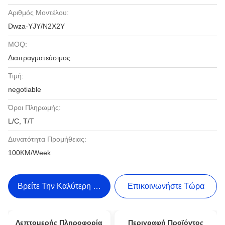
Αριθμός Μοντέλου:
Dwza-YJY/N2X2Y
MOQ:
Διαπραγματεύσιμος
Τιμή:
negotiable
Όροι Πληρωμής:
L/C, T/T
Δυνατότητα Προμήθειας:
100KM/Week
Βρείτε Την Καλύτερη Τιμή
Επικοινωνήστε Τώρα
Λεπτομερής Πληροφορία
Περιγραφή Προϊόντος