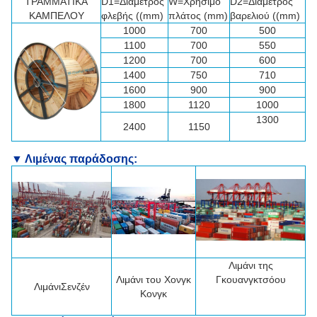
ΤΡΑΜΜΑΤΙΚΑ
D1=Διάμετρος
W=Χρήσιμο
D2=Διάμετρος
ΚΑΜΠΕΛΟΥ
φλεβής ((mm)
πλάτος (mm)
βαρελιού ((mm)
1000
700
500
1100
700
550
1200
700
600
1400
750
710
1600
900
900
1800
1120
1000
1300
2400
1150
▼ Λιμένας παράδοσης:
Λιμάνι της
Λιμάνι του Χονγκ
Γκουανγκτσόου
Λιμάνι
Σενζέν
Κονγκ