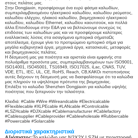
στους πελάτες μας.
Στην Dongjiaxin, προσφέρουμε ένα ευρύ φάσμα καλωδίων,
συμπεριλαμβανομένου ηλεκτρικού καλωδίου, καλωδίου ρεύματος,
καλωδίου ελέγχου, ηλιακού καλωδίου, βιομηχανικού ηλεκτρικού
καλωδίου, καλωδίου Ethernet, καλωδίου καουτσούκ, και πολλά
άλλα.Επενδύουμε στην Ε&Α για να βελτιώνουμε συνεχώς τις
επιδόσεις των καλωδίων μας και να προσφέρουμε καλύτερες
εναλλακτικές λύσεις στα εισαγόμενα εμπορικά σήματαΩς
αποτέλεσμα, έχουμε γίνει το προτιμώμενο εμπορικό σήμα για
μεγάλα κυβερνητικά έργα, μηχανικά έργα, κατασκευές, μεταφορές
και βιομηχανικούς πελάτες.
Η δέσμευσή μας για ποιότητα και αριστεία είναι εμφανής στα
πολυάριθμα προσόντα μας, συμπεριλαμβανομένων των ISO9001,
ISO14001, ISO45001, TS16949, ISO17025, iLac, CNAS, TUV,
VDE, ETL, IEC, UL, CE, RoHS, Reach, CB,ΚΑΚΟι πιστοποιήσεις
αυτές δείχνουν τη δέσμευσή μας να διασφαλίσουμε ότι τα καλώδια
μας πληρούν τα υψηλότερα πρότυπα της βιομηχανίας.
Επιλέξτε το καλώδιο Shenzhen Dongjiaxin για καλώδια υψηλής
ποιότητας που ξεπερνούν την τελειότητα.
Κλειδιά: #Cable #Wire #Wireandcable #Electricalcable
#Flexiblecable #XLPEcable #LANcable #Controlcable
#LSZHcable #DJXcable #Cablemanufacturer #Cablefactory
#Cablesupplier #Cableprovider #Cablewholesale #Rubbercable
#Powercable #Solarcable
∆ιοριστικά χαρακτηριστικά
Αξιόπιστος:
Το καλώδιο μας N2X2Y LSZH με περιστροφή