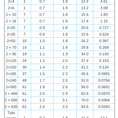
2×4
1
0.7
1.8
12.4
4.61
2×6
1
0.7
1.8
13.2
3.08
2 × 10
7
0.7
1.8
15.4
1.83
2 × 16
7
0.7
1.8
17.4
1.15
2×25
7
0.9
1.8
20.6
0.727
2×35
7
0.9
1.8
22.6
0.524
2×50
10
1.0
1.8
26.2
0.387
2 × 70
14
1.1
1.8
29.8
0.268
2 × 95
19
1.1
1.9
34.0
0.193
2×120
24
1.2
2.0
37.4
0.153
2×150
30
1.4
2.2
41.2
0.124
2×185
37
1.6
2.3
45.6
0.0991
2×240
48
1.7
2.5
51.0
0.0754
2×300
61
1.8
2.6
56.0
0.0601
2 × 400
61
2.0
2.9
62.6
0.0470
2 × 500
61
2.2
3.1
70.0
0.0366
2 × 630
61
2.4
3.3
83.6
0.0283
Τρία