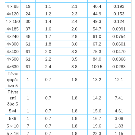
4 × 95
19
1.1
2.1
40.4
0.193
4×120
24
1.2
2.3
44.9
0.153
4 × 150
30
1.4
2.4
49.3
0.124
4×185
37
1.6
2.6
54.7
0.0991
4×240
48
1.7
2.8
61.0
0.0754
4×300
61
1.8
3.0
67.2
0.0601
4×400
61
2.0
3.3
75.3
0.0470
4×500
61
2.2
3.5
84.0
0.0366
4×630
61
2.4
3.8
100.5
0.0283
Πέντε
φορές
1
0.7
1.8
13.2
12.1
ένα.5
Πέντε
επί
1
0.7
1.8
14.2
7.41
δύο.5
5×4
1
0.7
1.8
15.6
4.61
5×6
1
0.7
1.8
16.7
3.08
5 × 10
7
0.7
1.8
19.6
1.83
5 × 16
7
0.7
1.8
22.3
1.15