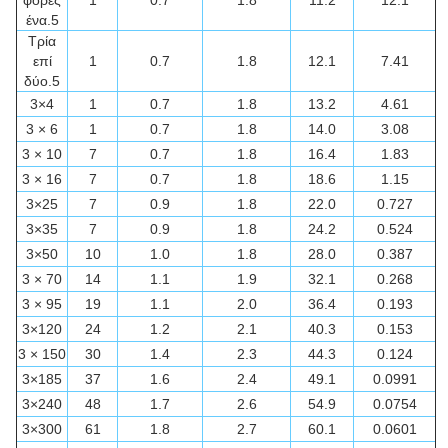
φορές
1
0.7
1.8
11.2
12.1
ένα.5
Τρία
επί
1
0.7
1.8
12.1
7.41
δύο.5
3×4
1
0.7
1.8
13.2
4.61
3 × 6
1
0.7
1.8
14.0
3.08
3 × 10
7
0.7
1.8
16.4
1.83
3 × 16
7
0.7
1.8
18.6
1.15
3×25
7
0.9
1.8
22.0
0.727
3×35
7
0.9
1.8
24.2
0.524
3×50
10
1.0
1.8
28.0
0.387
3 × 70
14
1.1
1.9
32.1
0.268
3 × 95
19
1.1
2.0
36.4
0.193
3×120
24
1.2
2.1
40.3
0.153
3 × 150
30
1.4
2.3
44.3
0.124
3×185
37
1.6
2.4
49.1
0.0991
3×240
48
1.7
2.6
54.9
0.0754
3×300
61
1.8
2.7
60.1
0.0601