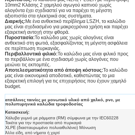
10mm2 Κλάσης 2 χαμηλού αγωγού καπνού χωρίς
αλογόντα έχει σχεδιαστεί για να παρέχει τη μέγιστη
αξιοπιστία στα ηλεκτρικά σας συστήματα.
Διαρκής:
Με ένα ανθεκτικό περίβλημα LSZH, το καλώδιο
μας είναι σχεδιασμένο για μακροχρόνια χρήση και παρέχει
εξαιρετική αντοχή στην φθορά.
Πυροστασία:
Το καλώδιο μας χωρίς αλογόνες είναι
ανθεκτικό στη φωτιά, εξασφαλίζοντας τη μέγιστη ασφάλεια
σε περίπτωση πυρκαγιάς.
Περιβαλλοντικά φιλικό:
Το καλώδιο μας είναι φιλικό προς
το περιβάλλον με ένα σχεδιασμό χωρίς αλογόνες που
μειώνει τις εκπομπές.
Αποτελεσματικότητα από άποψη κόστους:
Το καλώδιο
μας είναι οικονομικά αποδοτικό, καθιστώντας το μια
εξαιρετική επιλογή για τις επιχειρήσεις που έχουν χαμηλό
budget.
ατσάλινες ταινίες με μονωτικό υλικό από χαλκό, pvc, με
πολυπυρηνικά καλώδια τροφοδοσίας
Κατασκευή:
Χάλυβα γυμνό με ράμματα (RM) σύμφωνα με την IEC60228
Τεκέτα για την προστασία από πυρκαγιά
XLPE (διασταυρωμένο πολυαιθυλένιο) Μόνωση
Άλλα είδη, από νήματα ή χαρτί