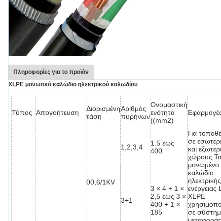
Πληροφορίες για το προϊόν
XLPE μονωτικό καλώδιο ηλεκτρικού καλωδίου
Ονομαστική
Διορισμένη
Αριθμός
Τύπος
Απογοήτευση
ενότητα
Εφαρμογέ
τάση
πυρήνων
((mm2)
Για τοποθ
σε εσωτερ
1.5 έως
1,2,3,4
και εξωτερ
400
χώρους.Τ
μονωμένο
καλώδιο
ηλεκτρική
00,6/1KV
3 × 4 + 1 ×
ενέργειας 
2,5 έως 3 ×
XLPE
3+1
400 + 1 ×
χρησιμοποι
185
σε σύστη
μεταφοράς