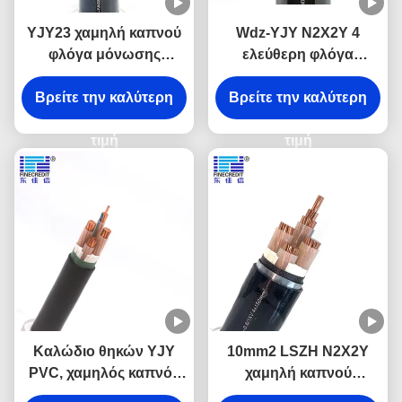
YJY23 χαμηλή καπνού
Wdz-YJY N2X2Y 4
φλόγα μόνωσης
ελεύθερη φλόγα
καλωδίων XLPE
αλόγονου πυρήνων
αλόγονου ελεύθερη -
Βρείτε την καλύτερη
Βρείτε την καλύτερη
LZSH - αγωγός $cu
καθυστερών
καλωδίων
τιμή
καθυστερούντω
τιμή
Καλώδιο θηκών YJY
10mm2 LSZH N2X2Y
PVC, χαμηλός καπνός
χαμηλή καπνού
μηδενικά πυρήνων
κατηγορία 2 καλωδίων