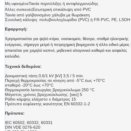
Ταινία περιτύλιξης ή αντιφλεγμονώδης
Μη υφασμένα
Εσωτερική επικάλυψη από PVC
Άλλες συσκευές
Ταινία από γαλβανισμένο χάλυβα με θωράκιση
Συνολική κάλυψη: πολυβινυλοχλωρίδιο (PVC) ή FR-PVC, PE, LSOH
Εφαρμογή:
Χρησιμοποιείται για ψηλό κτίριο, νοσοκομείο, θέατρο, σταθμό ηλεκτρικής
ενέργειας, σήραγγα μετρό ή πετροχημική βιομηχανία ή άλλο ειδικό μέρος
απαιτείται για χαμηλό καπνό, μηδενικό αλογονικό καθαρό και ασφαλές
καλώδιο.
Τεχνικά δεδομένα:
Δοκιμαστική τάση 0,6/1 kV [kV] 3,5 / 5 min.
Περιοχή θερμοκρασίας σε κίνηση από -5°C έως +70°C
σταθερό -20°C έως +70°C
Θερμοκρασία λειτουργίας βραχυκύκλωμα 250 °C
Μέγιστος χρόνος βραχυκύκλωσης: [sec] 5
Ράδιο κάμψης ελάχιστο x διάμετρος 15
Πρότυπο εύφλεκτης ικανότητας EN 60332-1-2
Πρότυπα:
IEC 60502, 60332, 60331
DIN VDE 0276-620