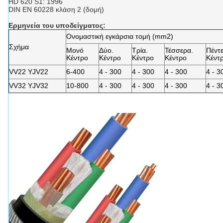
HD 620 S1: 1996
DIN EN 60228 κλάση 2 (δομή)
Ερμηνεία του υποδείγματος
:
Ονομαστική εγκάρσια τομή (mm2)
Σχήμα
Μονό
Δύο.
Τρία.
Τέσσερα.
Πέντε
Κέντρο
Κέντρο
Κέντρο
Κέντρο
Κέντ
VV22 YJV22
6-400
4 - 300
4 - 300
4 - 300
4 - 3
VV32 YJV32
10-800
4 - 300
4 - 300
4 - 300
4 - 3