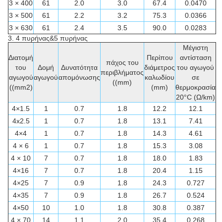
3 × 400
61
2.0
3.0
67.4
0.0470
3 × 500
61
2.2
3.2
75.3
0.0366
3 × 630
61
2.4
3.5
90.0
0.0283
3. 4 πυρήνας&5 πυρήνας
Μέγιστη
Διατομή
Περίπου
αντίσταση
πάχος του
του
Δομή
Δυνατότητα
διάμετρος
του αγωγού
περιβλήματος
αγωγού
αγωγού
απομόνωσης
καλωδίου
σε
((mm)
((mm2)
(mm)
θερμοκρασία
20°C (Ω/km)
4×1.5
1
0.7
1.8
12.2
12.1
4x2.5
1
0.7
1.8
13.1
7.41
4×4
1
0.7
1.8
14.3
4.61
4 × 6
1
0.7
1.8
15.3
3.08
4 × 10
7
0.7
1.8
18.0
1.83
4×16
7
0.7
1.8
20.4
1.15
4×25
7
0.9
1.8
24.3
0.727
4×35
7
0.9
1.8
26.7
0.524
4×50
10
1.0
1.8
30.8
0.387
4 × 70
14
1.1
2.0
35.4
0.268