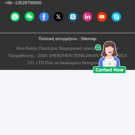
+86--13528796850
Πολιτική απορρήτου
|
Sitemap
Κίνα Καλής Ποιότητας Βιομηχανικό ηλεκτρικό καλώδιο
Προμηθευτής. -2026 SHENZHEN DONGJIAXIN WIRE&CABLE
CO.,LTD Όλα τα δικαιώματα διατηρούνται.