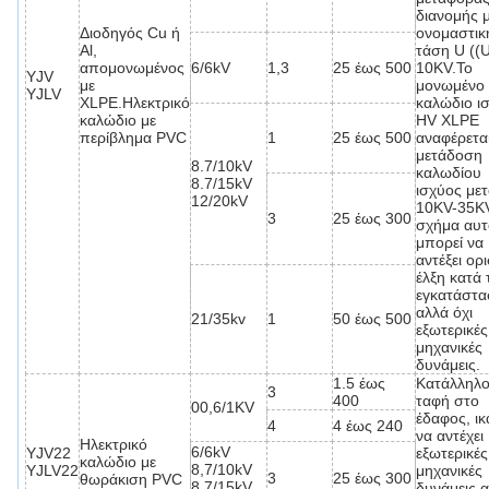
διανομής 
Διοδηγός Cu ή
ονομαστικ
Al,
τάση U ((
απομονωμένος
6/6kV
1,3
25 έως 500
10KV.Το
YJV
με
μονωμένο
YJLV
XLPE.Ηλεκτρικό
καλώδιο ι
καλώδιο με
HV XLPE
περίβλημα PVC
1
25 έως 500
αναφέρετα
μετάδοση
8.7/10kV
καλωδίου
8.7/15kV
ισχύος με
12/20kV
10KV-35K
3
25 έως 300
σχήμα αυτ
μπορεί να
αντέξει ορ
έλξη κατά 
εγκατάστα
αλλά όχι
21/35kv
1
50 έως 500
εξωτερικές
μηχανικές
δυνάμεις.
1.5 έως
Κατάλληλο
3
400
ταφή στο
00,6/1KV
έδαφος, ι
4
4 έως 240
να αντέχει
Ηλεκτρικό
6/6kV
YJV22
εξωτερικές
καλώδιο με
8,7/10kV
YJLV22
μηχανικές
3
25 έως 300
θωράκιση PVC
8,7/15kV
δυνάμεις 