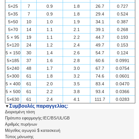
5×25
7
0.9
1.8
26.7
0.727
5×35
7
0.9
1.8
29.4
0.524
5×50
10
1.0
1.9
34.1
0.387
5×70
14
1.1
2.1
39.1
0.268
5 × 95
19
1.1
2.2
44.7
0.193
5×120
24
1.2
2.4
49.7
0.153
5 × 150
30
1.4
2.6
54.7
0.124
5×185
37
1.6
2.8
60.6
0.0991
5×240
48
1.7
3.0
67.7
0.0754
5×300
61
1.8
3.2
74.6
0.0601
5 × 400
61
2.0
3.5
83.4
0.0470
5 × 500
61
2.2
3.8
93.4
0.0366
5×630
61
2.4
4.1
111.7
0.0283
Συμβουλές παραγγελίας:
▼
Διορισμένη τάση
Πρότυπο εφαρμογής:IEC/BS/UL/GB
Αριθμός πυρήνων
Μέγεθος αγωγού $ κατασκευή
Τύπος μόνωσης