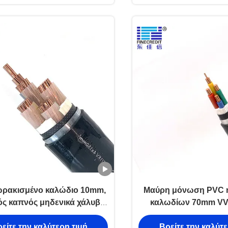
ωρακισμένο καλώδιο 10mm,
Μαύρη μόνωση PVC 
ς καπνός μηδενικά χάλυβα
καλωδίων 70mm VV
 XLPE καλώδιο αλόγονου
θωρακισμέ
είτε την καλύτερη τιμή
Βρείτε την καλύτε