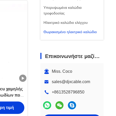
Υπερυψωμένα καλώδια
τροφοδοσίας
Ηλεκτρικό καλώδιο ελέγχου
Θωρακισμένο ηλεκτρικό καλώδιο
Φθοροπλαστικό σύρμα ανθεκτικό
στη θερμότητα
Επικοινωνήστε μαζί μας
Σκάλα καλωδίων και δίσκος
καλωδίων
Miss. Coco
sales@djxcable.com
cu χαμηλής
+8613528796850
λωδίων που
υν
ρη τιμή