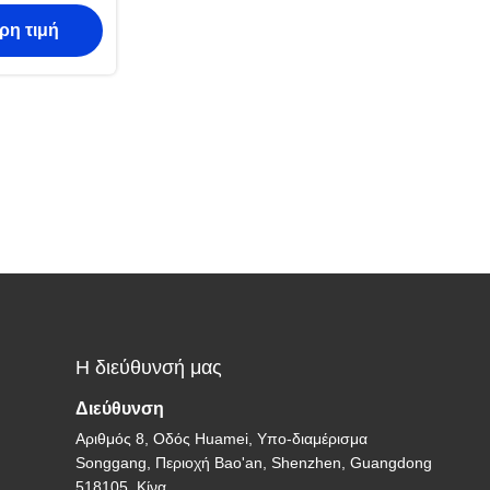
η τάση με
ρη τιμή
μένο
Η διεύθυνσή μας
Διεύθυνση
Αριθμός 8, Οδός Huamei, Υπο-διαμέρισμα
Songgang, Περιοχή Bao'an, Shenzhen, Guangdong
518105, Κίνα