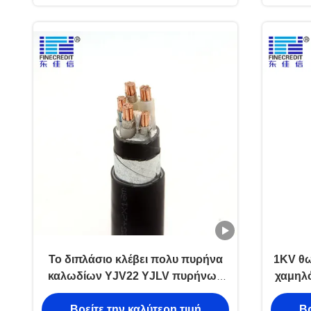
Το διπλάσιο κλέβει πολυ πυρήνα
1KV θ
καλωδίων YJV22 YJLV πυρήνων
χαμηλό
ταινιών το θωρακισμένο
LZSH
Βρείτε την καλύτερη τιμή
Βρ