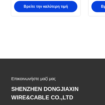
ηλεκτρικό καλώδιο SQMM για την
Βρείτε την καλύτερη τιμή
Βρ
κατασκευή
Επικοινωνήστε μαζί μας
SHENZHEN DONGJIAXIN
WIRE&CABLE CO.,LTD