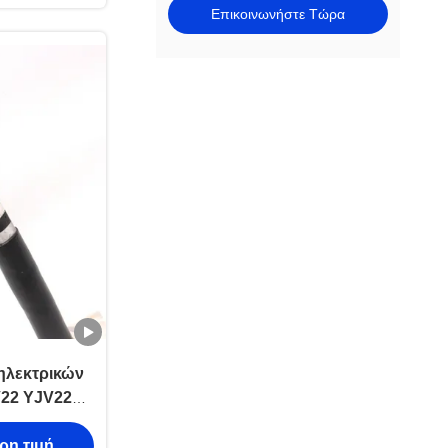
Επικοινωνήστε Τώρα
ηλεκτρικών
22 YJV22
νη
ρη τιμή