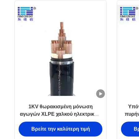
1KV θωρακισμένη μόνωση
Υπόγ
αγωγών XLPE χαλκού ηλεκτρικών
πυρήν
καλωδίων ταινιών χάλυβα
N2XRY
Βρείτε την καλύτερη τιμή
Βρ