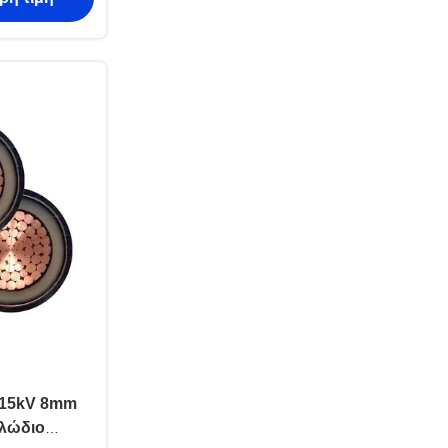
7/15kV 8mm
λώδιο