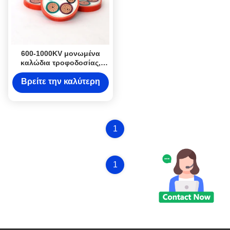
600-1000KV μονωμένα
καλώδια τροφοδοσίας,
ανόργανο υψηλής
θερμοκρασίας ηλεκτρικό
Βρείτε την καλύτερη
καλώδιο
τιμή
1
1