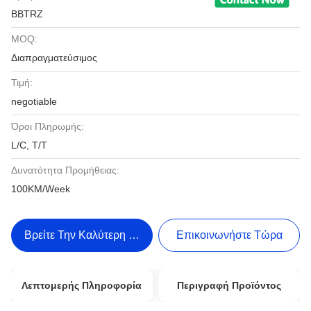
BBTRZ
MOQ:
Διαπραγματεύσιμος
Τιμή:
negotiable
Όροι Πληρωμής:
L/C, T/T
Δυνατότητα Προμήθειας:
100KM/Week
Βρείτε Την Καλύτερη Τιμή
Επικοινωνήστε Τώρα
Λεπτομερής Πληροφορία
Περιγραφή Προϊόντος