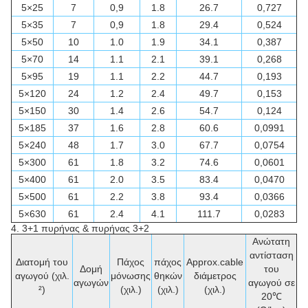
5×25
7
0,9
1.8
26.7
0,727
5×35
7
0,9
1.8
29.4
0,524
5×50
10
1.0
1.9
34.1
0,387
5×70
14
1.1
2.1
39.1
0,268
5×95
19
1.1
2.2
44.7
0,193
5×120
24
1.2
2.4
49.7
0,153
5×150
30
1.4
2.6
54.7
0,124
5×185
37
1.6
2.8
60.6
0,0991
5×240
48
1.7
3.0
67.7
0,0754
5×300
61
1.8
3.2
74.6
0,0601
5×400
61
2.0
3.5
83.4
0,0470
5×500
61
2.2
3.8
93.4
0,0366
5×630
61
2.4
4.1
111.7
0,0283
4. 3+1
πυρήνας & πυρήνας 3+2
Ανώτατη
αντίσταση
Διατομή του
Πάχος
πάχος
Approx.cable
Δομή
του
αγωγού (χιλ.
μόνωσης
θηκών
διάμετρος
αγωγών
αγωγού σε
²)
(χιλ.)
(χιλ.)
(χιλ.)
20℃