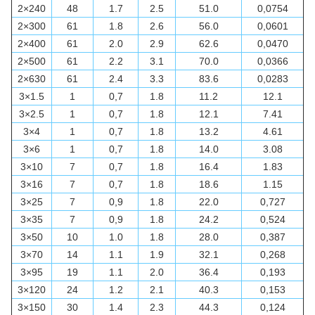
2×240
48
1.7
2.5
51.0
0,0754
2×300
61
1.8
2.6
56.0
0,0601
2×400
61
2.0
2.9
62.6
0,0470
2×500
61
2.2
3.1
70.0
0,0366
2×630
61
2.4
3.3
83.6
0,0283
3×1.5
1
0,7
1.8
11.2
12.1
3×2.5
1
0,7
1.8
12.1
7.41
3×4
1
0,7
1.8
13.2
4.61
3×6
1
0,7
1.8
14.0
3.08
3×10
7
0,7
1.8
16.4
1.83
3×16
7
0,7
1.8
18.6
1.15
3×25
7
0,9
1.8
22.0
0,727
3×35
7
0,9
1.8
24.2
0,524
3×50
10
1.0
1.8
28.0
0,387
3×70
14
1.1
1.9
32.1
0,268
3×95
19
1.1
2.0
36.4
0,193
3×120
24
1.2
2.1
40.3
0,153
3×150
30
1.4
2.3
44.3
0,124