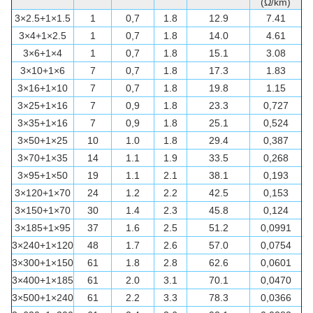
(Ω/km)
3×2.5+1×1.5
1
0,7
1.8
12.9
7.41
3×4+1×2.5
1
0,7
1.8
14.0
4.61
3×6+1×4
1
0,7
1.8
15.1
3.08
3×10+1×6
7
0,7
1.8
17.3
1.83
3×16+1×10
7
0,7
1.8
19.8
1.15
3×25+1×16
7
0,9
1.8
23.3
0,727
3×35+1×16
7
0,9
1.8
25.1
0,524
3×50+1×25
10
1.0
1.8
29.4
0,387
3×70+1×35
14
1.1
1.9
33.5
0,268
3×95+1×50
19
1.1
2.1
38.1
0,193
3×120+1×70
24
1.2
2.2
42.5
0,153
3×150+1×70
30
1.4
2.3
45.8
0,124
3×185+1×95
37
1.6
2.5
51.2
0,0991
3×240+1×120
48
1.7
2.6
57.0
0,0754
3×300+1×150
61
1.8
2.8
62.6
0,0601
3×400+1×185
61
2.0
3.1
70.1
0,0470
3×500+1×240
61
2.2
3.3
78.3
0,0366