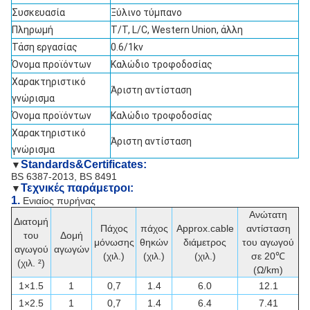
Συσκευασία
Ξύλινο τύμπανο
Πληρωμή
T/T, L/C, Western Union, άλλη
Τάση εργασίας
0.6/1kv
Όνομα προϊόντων
Καλώδιο τροφοδοσίας
Χαρακτηριστικό
Άριστη αντίσταση
γνώρισμα
Όνομα προϊόντων
Καλώδιο τροφοδοσίας
Χαρακτηριστικό
Άριστη αντίσταση
γνώρισμα
Standards&Certificates:
▼
BS 6387-2013, BS 8491
Τεχνικές παράμετροι:
▼
1.
Ενιαίος πυρήνας
Ανώτατη
Διατομή
Πάχος
πάχος
Approx.cable
αντίσταση
του
Δομή
μόνωσης
θηκών
διάμετρος
του αγωγού
αγωγού
αγωγών
(χιλ.)
(χιλ.)
(χιλ.)
σε 20℃
(χιλ. ²)
(Ω/km)
1×1.5
1
0,7
1.4
6.0
12.1
1×2.5
1
0,7
1.4
6.4
7.41