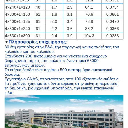
4×185+1×95
37
1.6
2.6
57.4
0,0991
4×240+1×120
48
1.7
2.9
64.1
0,0754
4×300+1×150
61
1.8
3.1
70.6
0,0601
4×400+1×185
61
2.0
3.4
78.9
0,0470
4×500+1×240
61
2.2
3.6
88.2
0,0366
4×630+1×300
61
2.4
3.9
104.3
0,0283
Πληροφορίες επιχείρησης:
▼
30 έτη εμπειρίας στην Ε&Α, την παραγωγή και τις πωλήσεις του
καλωδίου και του καλωδίου.
Επενδύστε 200 εκατομμύρια για να χτίσετε ένα σύγχρονο
βιομηχανικό πάρκο, που καλύπτει έναν τομέα 65000
τετραγωνικών μέτρων.
Τα ετήσια έσοδα είναι περίπου 500 εκατομμύριο αμερικανικά
δολάρια.
Εργαστήριο CNAS, περισσότερες από 100 εξεταστικές εκθέσεις.
Τα προϊόντα χρησιμοποιούνται ευρέως στην ακίνητη περιουσία,
τη δημοτική, βιομηχανική υποστήριξη, την κινητή επικοινωνία
κ.λπ.