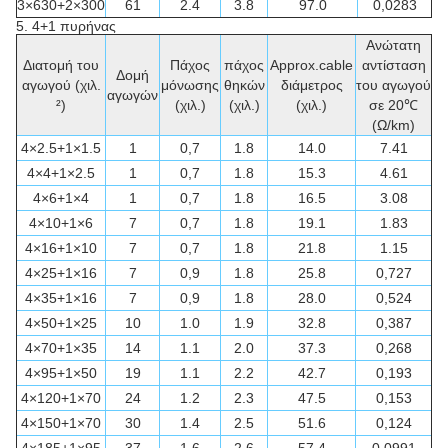
3×630+2×300
61
2.4
3.8
97.0
0,0283
5. 4+1
πυρήνας
Ανώτατη
Διατομή του
Πάχος
πάχος
Approx.cable
αντίσταση
Δομή
αγωγού (χιλ.
μόνωσης
θηκών
διάμετρος
του αγωγού
αγωγών
²)
(χιλ.)
(χιλ.)
(χιλ.)
σε 20℃
(Ω/km)
4×2.5+1×1.5
1
0,7
1.8
14.0
7.41
4×4+1×2.5
1
0,7
1.8
15.3
4.61
4×6+1×4
1
0,7
1.8
16.5
3.08
4×10+1×6
7
0,7
1.8
19.1
1.83
4×16+1×10
7
0,7
1.8
21.8
1.15
4×25+1×16
7
0,9
1.8
25.8
0,727
4×35+1×16
7
0,9
1.8
28.0
0,524
4×50+1×25
10
1.0
1.9
32.8
0,387
4×70+1×35
14
1.1
2.0
37.3
0,268
4×95+1×50
19
1.1
2.2
42.7
0,193
4×120+1×70
24
1.2
2.3
47.5
0,153
4×150+1×70
30
1.4
2.5
51.6
0,124