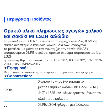
Περιγραφή Προϊόντος
Ορυκτό υλικό πληρώσεως αγωγών χαλκού
και σακάκι MI LSZH καλώδιο
Το μετάλλευμα BBTRZ μόνωσε τα πυρίμαχα καλώδια, 0.6/1kV,
σαφές ανοπτημένο καλώδιο χαλκού σκελών, ανόργανο
το μετάλλευμα μόνωσε την ένωση (με την ταινία ΜΙΚΑΣ),
απομονωμένο XLPE στρώμα, ορυκτό στρώμα πυροπροστασίας,
LSZH
η σύνθετη θήκη, συναντιέται στις BS 6387, IEC 60702, JG/T 313-
2014, GB/T 34926-2017.
Εφαρμογή:
▼
Βιομηχανία, κατασκευή, πρόγραμμα μηχανικών, υπεραγορά
Constraction:
▼
Χαλκού το ντυμένο εύκαμπτο
μετάλλευμα καλωδίων BBTRZ/BBTRQ
Tittle
4*70+1*35 καλωδίων ορυκτό μόνωσε το
αλεξίπυρο καλώδιο
XLPE, LSOH, φλόγα - μετάλλευμα