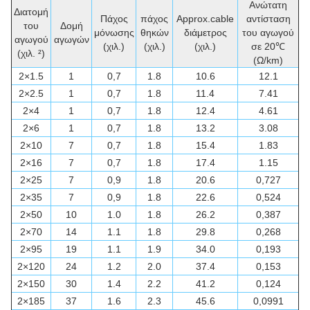
Ανώτατη
Διατομή
Πάχος
πάχος
Approx.cable
αντίσταση
του
Δομή
μόνωσης
θηκών
διάμετρος
του αγωγού
αγωγού
αγωγών
(χιλ.)
(χιλ.)
(χιλ.)
σε 20℃
(χιλ. ²)
(Ω/km)
2×1.5
1
0,7
1.8
10.6
12.1
2×2.5
1
0,7
1.8
11.4
7.41
2×4
1
0,7
1.8
12.4
4.61
2×6
1
0,7
1.8
13.2
3.08
2×10
7
0,7
1.8
15.4
1.83
2×16
7
0,7
1.8
17.4
1.15
2×25
7
0,9
1.8
20.6
0,727
2×35
7
0,9
1.8
22.6
0,524
2×50
10
1.0
1.8
26.2
0,387
2×70
14
1.1
1.8
29.8
0,268
2×95
19
1.1
1.9
34.0
0,193
2×120
24
1.2
2.0
37.4
0,153
2×150
30
1.4
2.2
41.2
0,124
2×185
37
1.6
2.3
45.6
0,0991