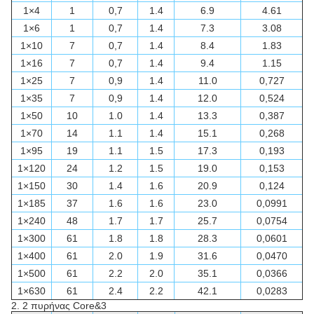
1×4
1
0,7
1.4
6.9
4.61
1×6
1
0,7
1.4
7.3
3.08
1×10
7
0,7
1.4
8.4
1.83
1×16
7
0,7
1.4
9.4
1.15
1×25
7
0,9
1.4
11.0
0,727
1×35
7
0,9
1.4
12.0
0,524
1×50
10
1.0
1.4
13.3
0,387
1×70
14
1.1
1.4
15.1
0,268
1×95
19
1.1
1.5
17.3
0,193
1×120
24
1.2
1.5
19.0
0,153
1×150
30
1.4
1.6
20.9
0,124
1×185
37
1.6
1.6
23.0
0,0991
1×240
48
1.7
1.7
25.7
0,0754
1×300
61
1.8
1.8
28.3
0,0601
1×400
61
2.0
1.9
31.6
0,0470
1×500
61
2.2
2.0
35.1
0,0366
1×630
61
2.4
2.2
42.1
0,0283
2.
2 πυρήνας Core&3