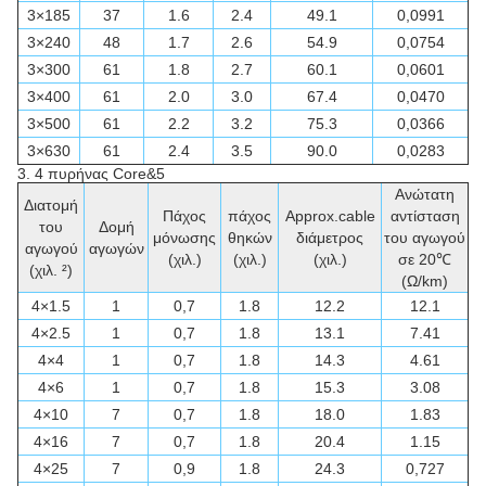
3×185
37
1.6
2.4
49.1
0,0991
3×240
48
1.7
2.6
54.9
0,0754
3×300
61
1.8
2.7
60.1
0,0601
3×400
61
2.0
3.0
67.4
0,0470
3×500
61
2.2
3.2
75.3
0,0366
3×630
61
2.4
3.5
90.0
0,0283
3.
4 πυρήνας Core&5
Ανώτατη
Διατομή
Πάχος
πάχος
Approx.cable
αντίσταση
του
Δομή
μόνωσης
θηκών
διάμετρος
του αγωγού
αγωγού
αγωγών
(χιλ.)
(χιλ.)
(χιλ.)
σε 20℃
(χιλ. ²)
(Ω/km)
4×1.5
1
0,7
1.8
12.2
12.1
4×2.5
1
0,7
1.8
13.1
7.41
4×4
1
0,7
1.8
14.3
4.61
4×6
1
0,7
1.8
15.3
3.08
4×10
7
0,7
1.8
18.0
1.83
4×16
7
0,7
1.8
20.4
1.15
4×25
7
0,9
1.8
24.3
0,727