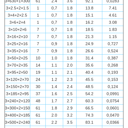
3×630+1×300
61
2.4
3.6
92.1
0,0283
3×2.5+2×1.5
1
0,7
1.8
13.8
7.41
3×4+2×2.5
1
0,7
1.8
15.1
4.61
3×6+2×4
1
0,7
1.8
16.2
3.08
3×10+2×6
7
0,7
1.8
18.5
1.83
3×16+2×10
7
0,7
1.8
21.3
1.15
3×25+2×16
7
0,9
1.8
24.9
0,727
3×35+2×16
7
0,9
1.8
26.6
0,524
3×50+2×25
10
1.0
1.8
31.4
0,387
3×70+2×35
14
1.1
2.0
35.6
0,268
3×95+2×50
19
1.1
2.1
40.4
0,193
3×120+2×70
24
1.2
2.3
45.5
0,153
3×150+2×70
30
1.4
2.4
48.5
0,124
3×185+2×95
37
1.6
2.5
54.2
0,0991
3×240+2×120
48
1.7
2.7
60.3
0,0754
3×300+2×150
61
1.8
2.9
66.5
0,0601
3×400+2×185
61
2.0
3.2
74.3
0,0470
3×500+2×240
61
2.2
3.5
83.1
0,0366