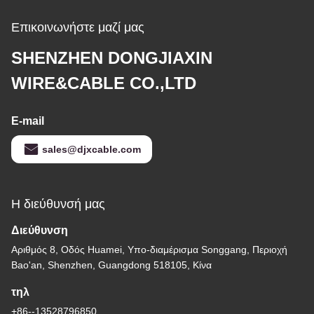
Επικοινωνήστε μαζί μας
SHENZHEN DONGJIAXIN
WIRE&CABLE CO.,LTD
E-mail
sales@djxcable.com
Η διεύθυνσή μας
Διεύθυνση
Αριθμός 8, Οδός Huamei, Υπο-διαμέρισμα Songgang, Περιοχή
Bao'an, Shenzhen, Guangdong 518105, Κίνα
τηλ
+86--13528796850