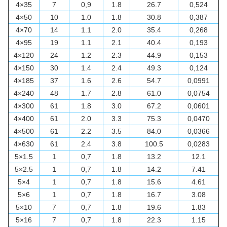
4×35
7
0,9
1.8
26.7
0,524
4×50
10
1.0
1.8
30.8
0,387
4×70
14
1.1
2.0
35.4
0,268
4×95
19
1.1
2.1
40.4
0,193
4×120
24
1.2
2.3
44.9
0,153
4×150
30
1.4
2.4
49.3
0,124
4×185
37
1.6
2.6
54.7
0,0991
4×240
48
1.7
2.8
61.0
0,0754
4×300
61
1.8
3.0
67.2
0,0601
4×400
61
2.0
3.3
75.3
0,0470
4×500
61
2.2
3.5
84.0
0,0366
4×630
61
2.4
3.8
100.5
0,0283
5×1.5
1
0,7
1.8
13.2
12.1
5×2.5
1
0,7
1.8
14.2
7.41
5×4
1
0,7
1.8
15.6
4.61
5×6
1
0,7
1.8
16.7
3.08
5×10
7
0,7
1.8
19.6
1.83
5×16
7
0,7
1.8
22.3
1.15