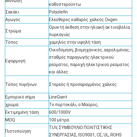
Μόνωση
καθυστερούντω
Σακάκι
Polyolefin
Αγωγός
Ελεύθερος καθαρός χαλκός Oxgen
Ορυκτή έκθεση στην ηλιακή ακτινοβολία
Στρώμα
πυρκαγιάς
Τύπος
χαμηλός στην υψηλή τάση
Οικοδόμηση, βιομηχανικός, αερολιμένας,
σταθμός παραγωγής ηλεκτρικού
Εφαρμογή
ρεύματος, παροχή ηλεκτρικού ρεύματος
και άλλες
Τύπος πυρήνων
Στερεός ή προσαραγμένος χαλκός
Εμπορικό σήμα
LineGiant
χρώμα:
Το πορτοκάλι, ο Μαύρος,
Εκτιμημένη τάση
600/1000V
MOQ
100 μέτρα
TUV, ΣΥΜΒΟΎΛΙΟ ΠΟΛΙΤΙΣΤΙΚΉΣ
Πιστοποίηση
ΣΥΝΕΡΓΑΣΊΑΣ, ISO9001, CE, UL, ROHS