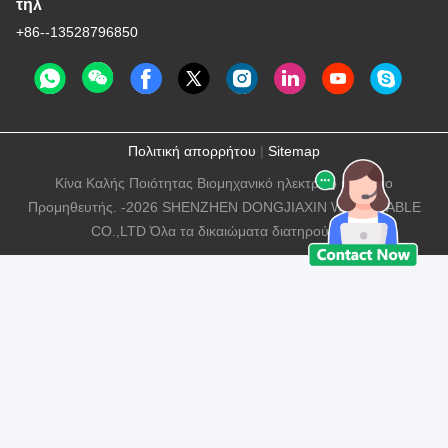
τηλ
+86--13528796850
Πολιτική απορρήτου
|
Sitemap
Κίνα Καλής Ποιότητας Βιομηχανικό ηλεκτρικό καλώδιο
Προμηθευτής. -2026 SHENZHEN DONGJIAXIN WIRE&CABLE
CO.,LTD Όλα τα δικαιώματα διατηρούνται.