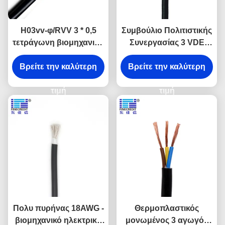
H03vv-φ/RVV 3 * 0,5
Συμβούλιο Πολιτιστικής
τετράγωνη βιομηχανική
Συνεργασίας 3 VDE
UV αντίσταση VDE
ηλεκτρικό καλώδιο
ηλεκτρικών καλωδίων
Βρείτε την καλύτερη
πυρήνων, ηλεκτρικά
Βρείτε την καλύτερη
καλώδια PVC h03vv-φ
τιμή
h05vv-φ
τιμή
Πολυ πυρήνας 18AWG -
Θερμοπλαστικός
βιομηχανικό ηλεκτρικό
μονωμένος 3 αγωγός