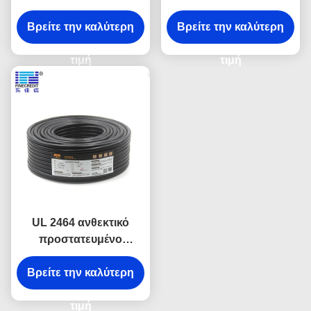
καλώδιο UL 2464
10 καλώδιο AWG,
Βρείτε την καλύτερη
26AWG εύκαμπτος
βιομηχανικό καλώδιο
Βρείτε την καλύτερη
χαλκός
SJT/SJTW 500 FT
τιμή
τιμή
UL 2464 ανθεκτικό
προστατευμένο
καλώδιο πετρελαίου
ηλεκτρικών καλωδίων
Βρείτε την καλύτερη
0.75mm προστατευμένο
20AWG βιομηχανικό
τιμή