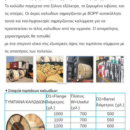
Το καλώδιο παρέχεται στα ξύλινα εξέλικτρα, τα ζαρωμένα κιβώτια, και
τις σπείρες. Οι άκρες καλωδίων σφραγίζονται με BOPP αυτοκόλλητο
ταινία και non-hygroscopic σφραγίζοντας καλύμματα για να
προστατεύσει το τέλος καλωδίων από την υγρασία. Ο απαραίτητος
χαρακτηρισμός θα τυπωθεί
με ένα στεγανό υλικό στις εξωτερικές όψεις του τυμπάνου σύμφωνα με
τις απαιτήσεις των πελατών.
▼
Στοιχεία τυμπάνων καλωδίων:
D1=Flange
Πλάτος
D2=Barrel
ΤΥΜΠΑΝΑ ΚΑΛΩΔΙΩΝ
διάμετρος
W=Useful
διάμετρος (χιλ.)
(χιλ.)
(χιλ.)
1000
700
500
1100
700
550
1200
700
600