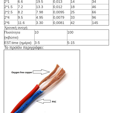
2*1
6.6
19.5
0,013
14
34
2*1.5
7.2
13.3
0,012
18
46
2*2.5
8.2
7.98
0,0095
25
66
2*4
9.5
4.95
0,0079
33
96
2*6
11.6
3.30
0,0081
42
145
Χρονική ανοχή:
Ποσότητα
10
100
(κιβώτιο)
EST.time (ημέρα)
3-5
5-15
Το προϊόν περιγράφει: