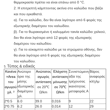
θερμοκρασία πρέπει να είναι επάνω από 0 °C.
2. Η επιτρεπτή κάμπτοντας ακτίνα στο καλώδιο που βάζει
και που εγκαθιστά.
α). Για το καλώδιο, δεν θα είναι λιγότερο από 6 φορές της
εξωτερικής διαμέτρου του καλωδίου.
β). Για το θωρακισμένο ή καλυμμένο ταινία καλώδιο χαλκού,
δεν θα είναι λιγότερο από 12 φορές της εξωτερικής
διαμέτρου του καλωδίου.
γ). Για το εύκαμπτο καλώδιο με τα στρώματα οθόνης, δεν
θα είναι λιγότερο από 6 φορές της εξωτερικής διαμέτρου
του καλωδίου.
Τύπος & ειδικός
5.
Κανένα
Ανώτερο
Ανώτατος
Ελάχιστη
Συνιστώμενη
Βάρος
όριο της
αξία της
αναφοράς
×Area
αγωγός
αντίσταση
μέσης
τρέχουσας
κλ/χλμ
του
αντίσταση
μόνωσης
εξωτερικής
ικανότητας
αγωγού
σε 20
℃
σε 70℃
διαμέτρου
μεταφοράς Α
χιλ. ²
Ω/km
Ω/km
χιλ.
2*0.5
6.0
39.0
0,016
9
22
2*0.75
6.2
26.0
0,014
12
29