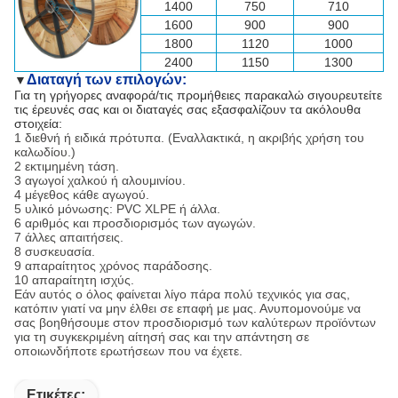
1400
750
710
1600
900
900
1800
1120
1000
2400
1150
1300
Διαταγή των επιλογών:
▼
Για τη γρήγορες αναφορά/τις προμήθειες παρακαλώ σιγουρευτείτε
τις έρευνές σας και οι διαταγές σας εξασφαλίζουν τα ακόλουθα
στοιχεία:
1 διεθνή ή ειδικά πρότυπα. (Εναλλακτικά, η ακριβής χρήση του
καλωδίου.)
2 εκτιμημένη τάση.
3 αγωγοί χαλκού ή αλουμινίου.
4 μέγεθος κάθε αγωγού.
5 υλικό μόνωσης: PVC XLPE ή άλλα.
6 αριθμός και προσδιορισμός των αγωγών.
7 άλλες απαιτήσεις.
8 συσκευασία.
9 απαραίτητος χρόνος παράδοσης.
10 απαραίτητη ισχύς.
Εάν αυτός ο όλος φαίνεται λίγο πάρα πολύ τεχνικός για σας,
κατόπιν γιατί να μην έλθει σε επαφή με μας. Ανυπομονούμε να
σας βοηθήσουμε στον προσδιορισμό των καλύτερων προϊόντων
για τη συγκεκριμένη αίτησή σας και την απάντηση σε
οποιωνδήποτε ερωτήσεων που να έχετε.
Ετικέτες: