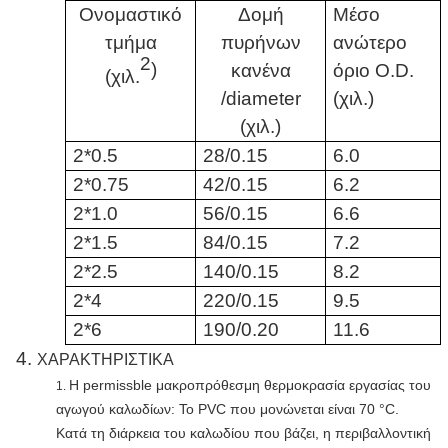
Ονομαστικό
Δομή
Μέσο
τμήμα
πυρήνων
ανώτερο
2
)
κανένα
όριο O.D.
(χιλ.
/diameter
(χιλ.)
(χιλ.)
2*0.5
28/0.15
6.0
2*0.75
42/0.15
6.2
2*1.0
56/0.15
6.6
2*1.5
84/0.15
7.2
2*2.5
140/0.15
8.2
2*4
220/0.15
9.5
2*6
190/0.20
11.6
4.
ΧΑΡΑΚΤΗΡΙΣΤΙΚΑ
Η permissble μακροπρόθεσμη θερμοκρασία εργασίας του
1.
αγωγού καλωδίων: Το PVC που μονώνεται είναι 70 °C.
Κατά τη διάρκεια του καλωδίου που βάζει, η περιβαλλοντική