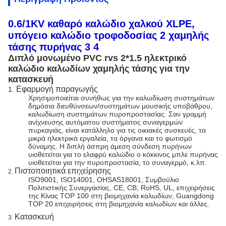
0.6/1KV καθαρό καλώδιο χαλκού XLPE,
υπόγειο καλώδιο τροφοδοσίας 2 χαμηλής
τάσης πυρήνας 3 4
Διπλό μονωμένο PVC rvs 2*1.5 ηλεκτρικό
καλώδιο καλωδίων χαμηλής τάσης για την
κατασκευή
Εφαρμογή παραγωγής
1.
Χρησιμοποιείται συνήθως για την καλωδίωση συστημάτων
δημόσια διευθύνσεων/συστημάτων μουσικής υποβάθρου,
καλωδίωση συστημάτων πυροπροστασίας. Σαν γραμμή
ανίχνευσης αυτόματου συστήματος συναγερμών
πυρκαγιάς, είναι κατάλληλο για τις οικιακές συσκευές, τα
μικρά ηλεκτρικά εργαλεία, τα όργανα και το φωτισμό
δύναμης.
Η διπλή άσπρη άμεση σύνδεση πυρήνων
υιοθετείται για το ελαφρύ καλώδιο ο κόκκινος μπλε πυρήνας
υιοθετείται για την πυροπροστασία, το συναγερμό, κ.λπ.
Πιστοποιητικά επιχείρησης
2.
ISO9001, ISO14001, OHSAS18001, Συμβούλιο
Πολιτιστικής Συνεργασίας, CE, CB, RoHS, UL, επιχειρήσεις
της Κίνας TOP 100 στη βιομηχανία καλωδίων, Guangdong
TOP 20 επιχειρήσεις στη βιομηχανία καλωδίων και άλλες.
Κατασκευή
3.