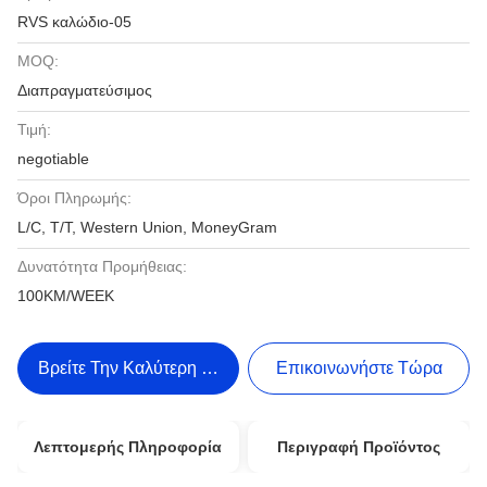
RVS καλώδιο-05
MOQ:
Διαπραγματεύσιμος
Τιμή:
negotiable
Όροι Πληρωμής:
L/C, T/T, Western Union, MoneyGram
Δυνατότητα Προμήθειας:
100KM/WEEK
Βρείτε Την Καλύτερη Τιμή
Επικοινωνήστε Τώρα
Λεπτομερής Πληροφορία
Περιγραφή Προϊόντος