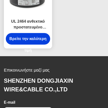
UL 2464 ανθεκτικό
προστατευμένο
καλώδιο πετρελαίου
ηλεκτρικών καλωδίων
Βρείτε την καλύτερη
0.75mm προστατευμένο
20AWG βιομηχανικό
τιμή
Επικοινωνήστε μαζί μας
SHENZHEN DONGJIAXIN
WIRE&CABLE CO.,LTD
E-mail