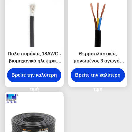
Πολυ πυρήνας 18AWG -
Θερμοπλαστικός
βιομηχανικό ηλεκτρικό
μονωμένος 3 αγωγός
καλώδιο UL 2464
10 καλώδιο AWG,
Βρείτε την καλύτερη
26AWG εύκαμπτος
βιομηχανικό καλώδιο
Βρείτε την καλύτερη
χαλκός
SJT/SJTW 500 FT
τιμή
τιμή