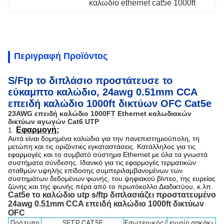
καλώδιο ethernet cat5e 1000ft
Περιγραφή Προϊόντος
S/Ftp το διπλάσιο προστάτευσε το
εύκαμπτο καλώδιο, 24awg 0.51mm CCA
επειδή καλώδιο 1000ft δικτύων OFC Cat5e
23AWG επειδή καλώδιο 1000FT Ethernet καλωδιακών
δικτύων αγωγών Cat6 UTP
Εφαρμογή:
1.
Αυτά είναι δομημένα καλώδια για την πανεπιστημιούπολη, τη
μετώπη και τις οριζόντιες εγκαταστάσεις. Κατάλληλος για τις
εφαρμογές και το συμβατό σύστημα Ethernet με όλα τα γνωστά
συστήματα σύνδεσης. Ιδανικό για τις εφαρμογές τερματικών
σταθμών υψηλής επίδοσης συμπεριλαμβανομένων των
συστημάτων δεδομένων φωνής, του ψηφιακού βίντεο, της ευρείας
ζώνης και της φωνής πέρα από το πρωτόκολλο Διαδικτύου, κ.λπ.
Cat5e το καλώδιο utp s/ftp διπλασιάζει προστατευμένο
24awg 0.51mm CCA επειδή καλώδιο 1000ft δικτύων
OFC
Πρότυπο
SFTP CAT5E
Εσωτερικός/
ενιαίο σακάκι