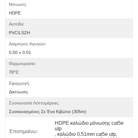
Μόνωση:
HDPE
Ασπίδα:
PVC/LSZH
Διάμετρος Αγωγών:
0,50 ± 0,01
Θερμοκρασία:
70°C
Εφαρμογή:
Δικτύωση
Συσκευασία Λεπτομέρειες:
Συσκευασμένος Σε Ένα Κιβώτιο (305m)
HDPE καλώδιο μόνωσης cat5e 
utp
Επισημαίνω:
, 
καλώδιο 0.51mm cat5e utp
, 