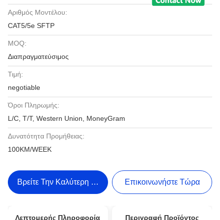
Αριθμός Μοντέλου:
CAT5/5e SFTP
MOQ:
Διαπραγματεύσιμος
Τιμή:
negotiable
Όροι Πληρωμής:
L/C, T/T, Western Union, MoneyGram
Δυνατότητα Προμήθειας:
100KM/WEEK
Βρείτε Την Καλύτερη Τιμή
Επικοινωνήστε Τώρα
Λεπτομερής Πληροφορία
Περιγραφή Προϊόντος