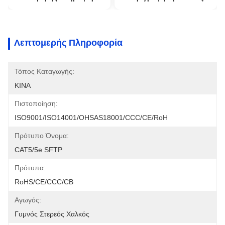
Λεπτομερής Πληροφορία
Τόπος Καταγωγής:
ΚΙΝΑ
Πιστοποίηση:
ISO9001/ISO14001/OHSAS18001/CCC/CE/RoH
Πρότυπο Όνομα:
CAT5/5e SFTP
Πρότυπα:
RoHS/CE/CCC/CB
Αγωγός:
Γυμνός Στερεός Χαλκός