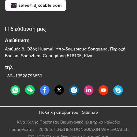
sales@djxcable.com
Η διεύθυνσή μας
Διεύθυνση
Αριθμός 8, Οδός Huamei, Υπο-διαμέρισμα Songgang, Περιοχή
Bao'an, Shenzhen, Guangdong 518105, Κίνα
τηλ
+86--13528796850
Πολιτική απορρήτου
|
Sitemap
Κίνα Καλής Ποιότητας Βιομηχανικό ηλεκτρικό καλώδιο
Προμηθευτής. -2026 SHENZHEN DONGJIAXIN WIRE&CABLE
CO.,LTD Όλα τα δικαιώματα διατηρούνται.