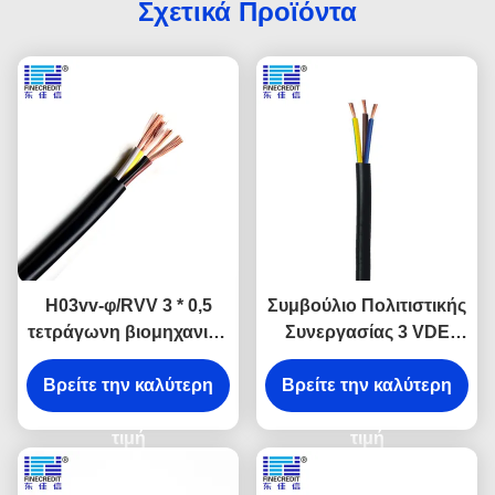
Σχετικά Προϊόντα
H03vv-φ/RVV 3 * 0,5
Συμβούλιο Πολιτιστικής
τετράγωνη βιομηχανική
Συνεργασίας 3 VDE
UV αντίσταση VDE
ηλεκτρικό καλώδιο
ηλεκτρικών καλωδίων
Βρείτε την καλύτερη
πυρήνων, ηλεκτρικά
Βρείτε την καλύτερη
καλώδια PVC h03vv-φ
τιμή
h05vv-φ
τιμή