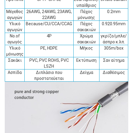
υπαίθριος
Μέγεθος
26AWG, 24AWG, 23AWG,
Πάχος
0.2mm
αγωγών
22AWG
μόνωσης
Υλικό
Because/CU/CCA/CCAG
Πάχος
0.920.95mm
αγωγών
σακακιών
No.of
4P
Χρώμα
γκρίζο/μπλε/
αγωγός
σακακιών
άσπρο κ.λπ.
Υλικό
PE, HDPE
Μήκος
305m/box
μόνωσης
Σακάκι
PVC, PVC ROHS, PVC
Εκτύπωση
Σαν αίτημα
LSZH
Ασπίδα
Διπλάσιο που
Δείγμα
Διαθέσιμος
προστατεύεται