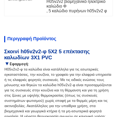
H05v2v2 βιομηχανικό ηλεκτρικό 
καλώδιο Φ
, 
5 καλώδιο πυρήνων h05v2v2 φ
Περιγραφή Προϊόντος
Σκοινί h05v2v2-φ 5X2 5 επέκτασης
καλωδίων 3X1 PVC
▼
Εφαρμογή:
H05v2v2-φ τα καλώδια είναι κατάλληλα για τις εσωτερικές
εγκαταστάσεις, την κουζίνα, το γραφείο για την ελαφριά υπηρεσία
ή τις ελαφριές φορητές συσκευές. Με τις ειδικές ενώσεις τους
μόνωσης και θηκών τα καλώδια h05v2v2-φ είναι προσαρμόζονται
για τις συσκευές στην κουζίνα και τη θέρμανση και για τη χρήση
στις ζώνες με υψηλής θερμοκρασίας (όπως τις συσκευές
συστημάτων φωτισμού) χωρίς επαφή με τα θερμές μέρη και τις
ακτινοβολίες. Ακατάλληλος για την υπαίθρια χρήση, στα
βιομηχανικά και γεωργικά κτήρια ή τα μη-εσωτερικά φορητά
εργαλεία. Η μέγιστη θερμοκρασία αγωγών σε κανονική χρήση: