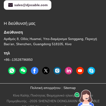
sales@djxcable.com
Η διεύθυνσή μας
Διεύθυνση
Αριθμός 8, Οδός Huamei, Υπο-διαμέρισμα Songgang, Περιοχή
Bao'an, Shenzhen, Guangdong 518105, Κίνα
τηλ
+86--13528796850
Πολιτική απορρήτου
|
Sitemap
Κίνα Καλής Ποιότητας Βιομηχανικό ηλεκτρικό καλώδιο
Προμηθευτής. -2026 SHENZHEN DONGJIAXIN WIRE&CABLE