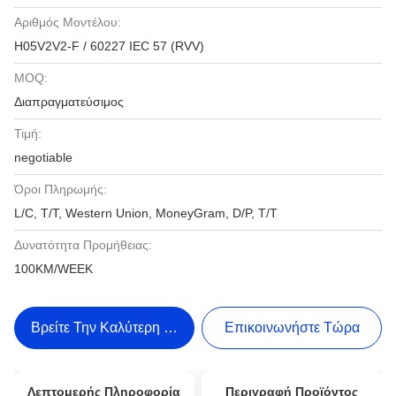
Αριθμός Μοντέλου:
H05V2V2-F / 60227 IEC 57 (RVV)
MOQ:
Διαπραγματεύσιμος
Τιμή:
negotiable
Όροι Πληρωμής:
L/C, T/T, Western Union, MoneyGram, D/P, T/T
Δυνατότητα Προμήθειας:
100KM/WEEK
Βρείτε Την Καλύτερη Τιμή
Επικοινωνήστε Τώρα
Λεπτομερής Πληροφορία
Περιγραφή Προϊόντος