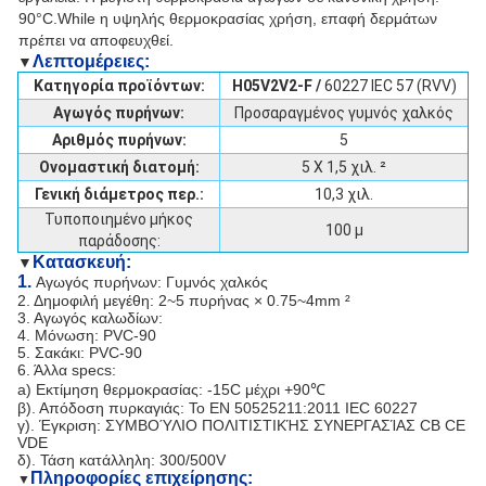
90°C.While η υψηλής θερμοκρασίας χρήση, επαφή δερμάτων
πρέπει να αποφευχθεί.
Λεπτομέρειες
:
▼
Κατηγορία προϊόντων:
H05V2V2-F /
60227 IEC 57 (RVV)
Αγωγός πυρήνων:
Προσαραγμένος γυμνός χαλκός
Αριθμός πυρήνων:
5
Ονομαστική διατομή:
5 X 1,5 χιλ. ²
Γενική διάμετρος περ.:
10,3 χιλ.
Τυποποιημένο μήκος
100 μ
παράδοσης:
Κατασκευή:
▼
1.
Αγωγός πυρήνων: Γυμνός χαλκός
2. Δημοφιλή μεγέθη: 2~5 πυρήνας × 0.75~4mm ²
3. Αγωγός καλωδίων:
4. Μόνωση: PVC-90
5. Σακάκι: PVC-90
6. Άλλα specs:
a) Εκτίμηση θερμοκρασίας: -15C μέχρι +90℃
β). Απόδοση πυρκαγιάς: Το EN 50525211:2011 IEC 60227
γ). Έγκριση: ΣΥΜΒΟΎΛΙΟ ΠΟΛΙΤΙΣΤΙΚΉΣ ΣΥΝΕΡΓΑΣΊΑΣ CB CE
VDE
δ). Τάση κατάλληλη: 300/500V
Πληροφορίες επιχείρησης:
▼