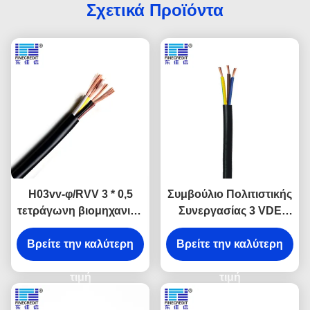
Σχετικά Προϊόντα
H03vv-φ/RVV 3 * 0,5
Συμβούλιο Πολιτιστικής
τετράγωνη βιομηχανική
Συνεργασίας 3 VDE
UV αντίσταση VDE
ηλεκτρικό καλώδιο
ηλεκτρικών καλωδίων
Βρείτε την καλύτερη
πυρήνων, ηλεκτρικά
Βρείτε την καλύτερη
καλώδια PVC h03vv-φ
τιμή
h05vv-φ
τιμή