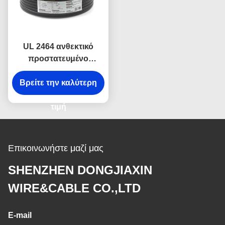
UL 2464 ανθεκτικό
προστατευμένο
καλώδιο πετρελαίου
ηλεκτρικών καλωδίων
Βρείτε την καλύτερη
0.75mm προστατευμένο
20AWG βιομηχανικό
τιμή
Επικοινωνήστε μαζί μας
SHENZHEN DONGJIAXIN
WIRE&CABLE CO.,LTD
E-mail