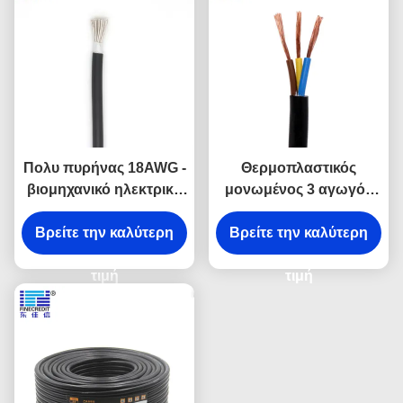
Πολυ πυρήνας 18AWG -
Θερμοπλαστικός
βιομηχανικό ηλεκτρικό
μονωμένος 3 αγωγός
καλώδιο UL 2464
10 καλώδιο AWG,
Βρείτε την καλύτερη
26AWG εύκαμπτος
βιομηχανικό καλώδιο
Βρείτε την καλύτερη
χαλκός
SJT/SJTW 500 FT
τιμή
τιμή