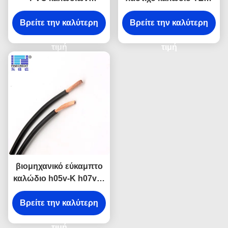
πυρήνων 2.5mm2 που
καλώδιο αγωγών
Βρείτε την καλύτερη
μονώνεται για την
χαλκού 1.5mm - 400mm
Βρείτε την καλύτερη
οικογένεια
γυμνό
τιμή
τιμή
βιομηχανικό εύκαμπτο
καλώδιο h05v-Κ h07v-Κ
χαλκού 2.5mm στερεό/
Βρείτε την καλύτερη
προσαραγμένο
τιμή