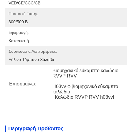
VED/CE/CCC/CB
Ποσοστό Τάσης:
300/500 Β
Εφαρμογή:
Κατασκευή
Συσκευασία Λεπτομέρειες:
Ξύλινο Τύμπανο Χάλυβα
Βιομηχανικό εύκαμπτο καλώδιο 
RVVP RVV
, 
Επισημαίνω:
H03vv-φ βιομηχανικό εύκαμπτο 
καλώδιο
, 
Καλώδιο RVVP RVV h03vvf
Περιγραφή Προϊόντος