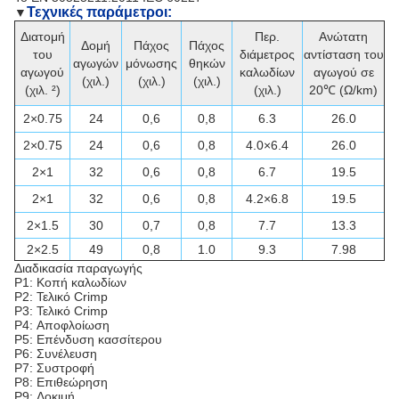
Τεχνικές παράμετροι:
▼
Διατομή
Περ.
Ανώτατη
Δομή
Πάχος
Πάχος
του
διάμετρος
αντίσταση του
αγωγών
μόνωσης
θηκών
αγωγού
καλωδίων
αγωγού σε
(χιλ.)
(χιλ.)
(χιλ.)
(χιλ. ²)
(χιλ.)
20℃ (Ω/km)
2×0.75
24
0,6
0,8
6.3
26.0
2×0.75
24
0,6
0,8
4.0×6.4
26.0
2×1
32
0,6
0,8
6.7
19.5
2×1
32
0,6
0,8
4.2×6.8
19.5
2×1.5
30
0,7
0,8
7.7
13.3
2×2.5
49
0,8
1.0
9.3
7.98
Διαδικασία παραγωγής
P1: Κοπή καλωδίων
P2: Τελικό Crimp
P3: Τελικό Crimp
P4: Αποφλοίωση
P5: Επένδυση κασσίτερου
P6: Συνέλευση
P7: Συστροφή
P8: Επιθεώρηση
P9: Δοκιμή