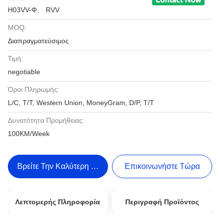
H03VV-Φ、 RVV
MOQ:
Διαπραγματεύσιμος
Τιμή:
negotiable
Όροι Πληρωμής:
L/C, T/T, Western Union, MoneyGram, D/P, T/T
Δυνατότητα Προμήθειας:
100KM/Week
Βρείτε Την Καλύτερη Τιμή
Επικοινωνήστε Τώρα
Λεπτομερής Πληροφορία
Περιγραφή Προϊόντος