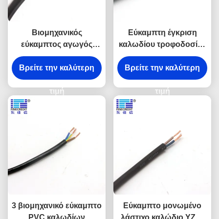
Βιομηχανικός
Εύκαμπτη έγκριση
εύκαμπτος αγωγός
καλωδίου τροφοδοσίας
χαλκού πυρήνων Muti
VDE PVC h05v2v2-φ
καλωδίων H05VVF 0.5-
Βρείτε την καλύτερη
2x0.75mm2 300/500V
Βρείτε την καλύτερη
6mm2
τιμή
τιμή
3 βιομηχανικό εύκαμπτο
Εύκαμπτο μονωμένο
PVC καλωδίων
λάστιχο καλώδιο YZW,