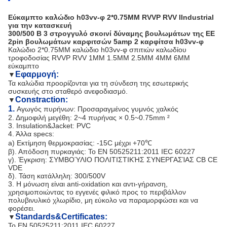
Εύκαμπτο καλώδιο h03vv-φ 2*0.75MM RVVP RVV IIndustrial
για την κατασκευή
300/500 Β 3 στρογγυλό σκοινί δύναμης βουλωμάτων της ΕΕ
2pin βουλωμάτων καρφιτσών 5amp 2 καρφίτσα h03vv-φ
Καλώδιο 2*0.75MM καλώδιο h03vv-φ σπιτιών καλωδίου
τροφοδοσίας RVVP RVV 1MM 1.5MM 2.5MM 4MM 6MM
εύκαμπτο
Εφαρμογή:
▼
Τα καλώδια προορίζονται για τη σύνδεση της εσωτερικής
συσκευής στο σταθερό ανεφοδιασμό.
Constraction:
▼
1.
Αγωγός πυρήνων: Προσαραγμένος γυμνός χαλκός
2. Δημοφιλή μεγέθη: 2~4 πυρήνας × 0.5~0.75mm ²
3. Insulation&Jacket: PVC
4. Άλλα specs:
a) Εκτίμηση θερμοκρασίας: -15C μέχρι +70℃
β). Απόδοση πυρκαγιάς: Το EN 50525211:2011 IEC 60227
γ). Έγκριση: ΣΥΜΒΟΎΛΙΟ ΠΟΛΙΤΙΣΤΙΚΉΣ ΣΥΝΕΡΓΑΣΊΑΣ CB CE
VDE
δ). Τάση κατάλληλη: 300/500V
3.
Η μόνωση είναι anti-oxidation και αντι-γήρανση,
χρησιμοποιώντας το εγγενές φιλικό προς το περιβάλλον
πολυβινυλικό χλωρίδιο, μη εύκολο να παραμορφώσει και να
φορέσει.
Standards&Certificates:
▼
Το EN 50525211:2011 IEC 60227