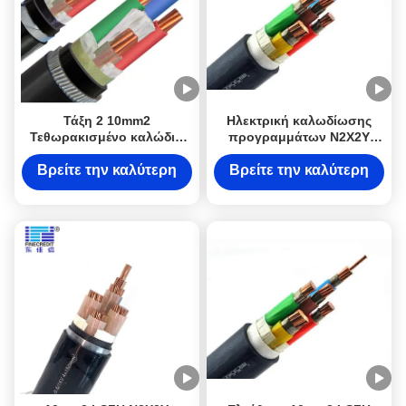
Τάξη 2 10mm2
Ηλεκτρική καλωδίωσης
Τεθωρακισμένο καλώδιο
προγραμμάτων N2X2Y
LSZH Low Smoke Halogen
LSZH θηκών χαμηλή
Free Cable N2X2Y
καπνού κατηγορία 2
Βρείτε την καλύτερη
Βρείτε την καλύτερη
DJXCable για έργα
καλωδίων αλόγονου
τιμή
τιμή
ηλεκτρικής καλωδίωσης
ελεύθερη