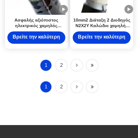
Ασφαλής αξιόπιστος
10mm2 Διάταξη 2 Διοδηγός
ηλεκτρικός χαμηλός
N2X2Y Καλώδιο χαμηλής
καπνός μηδενικά
καπνίσματος χωρίς
κατηγορία 2 καλωδίων
αλογόντα Ανωτάτης
Βρείτε την καλύτερη
Βρείτε την καλύτερη
LSZH N2X2Y 10mm2
ποιότητας DJXcable με
τιμή
τιμή
αλόγονου
κάλυψη LSZH
1
2
1
2