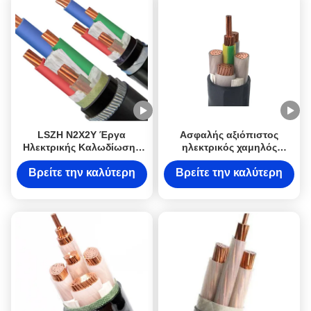
LSZH N2X2Y Έργα
Ασφαλής αξιόπιστος
Ηλεκτρικής Καλωδίωσης
ηλεκτρικός χαμηλός
Καλώδιο Ρεύματος 10mm2
καπνός μηδενικά
Καλώδιο Κλάσης 2
κατηγορία 2 καλωδίωσης
Βρείτε την καλύτερη
Βρείτε την καλύτερη
Χαμηλών Καπνών Χωρίς
καλωδίων LSZH N2X2Y
τιμή
τιμή
Αλογόνο DJX καλώδιο με
10mm2 αλόγονου
χαλύβδινη ή αλουμινένια
θωράκιση