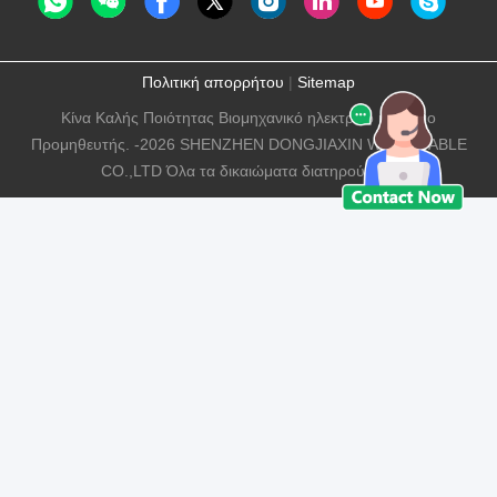
Πολιτική απορρήτου
|
Sitemap
Κίνα Καλής Ποιότητας Βιομηχανικό ηλεκτρικό καλώδιο
Προμηθευτής. -2026 SHENZHEN DONGJIAXIN WIRE&CABLE
CO.,LTD Όλα τα δικαιώματα διατηρούνται.