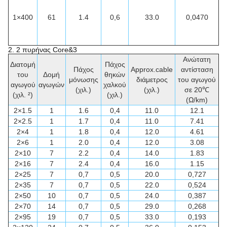
1×400
61
1.4
0,6
33.0
0,0470
2.
2 πυρήνας Core&3
Ανώτατη
Διατομή
Πάχος
Πάχος
Approx.cable
αντίσταση
του
Δομή
θηκών
μόνωσης
διάμετρος
του αγωγού
αγωγού
αγωγών
χαλκού
(χιλ.)
(χιλ.)
σε 20℃
(χιλ. ²)
(χιλ.)
(Ω/km)
2×1.5
1
1.6
0,4
11.0
12.1
2×2.5
1
1.7
0,4
11.0
7.41
2×4
1
1.8
0,4
12.0
4.61
2×6
1
2.0
0,4
12.0
3.08
2×10
7
2.2
0,4
14.0
1.83
2×16
7
2.4
0,4
16.0
1.15
2×25
7
0,7
0,5
20.0
0,727
2×35
7
0,7
0,5
22.0
0,524
2×50
10
0,7
0,5
24.0
0,387
2×70
14
0,7
0,5
29.0
0,268
2×95
19
0,7
0,5
33.0
0,193