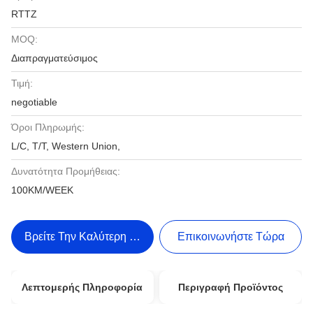
RTTZ
MOQ:
Διαπραγματεύσιμος
Τιμή:
negotiable
Όροι Πληρωμής:
L/C, T/T, Western Union,
Δυνατότητα Προμήθειας:
100KM/WEEK
Βρείτε Την Καλύτερη Τιμή
Επικοινωνήστε Τώρα
Λεπτομερής Πληροφορία
Περιγραφή Προϊόντος