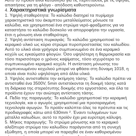
Αυτό το προϊόν είναι κατάλληλο για τις περιπτώσεις με τις υψηλές
απαιτήσεις για τη φλόγα - απόδοση καθυστερούντω.
Χαρακτηριστικά γνωρίσματα
4.
1. Υψηλή σταθερότητα: Το καλώδιο διατηρεί τα πυρίμαχα
χαρακτηριστικά του άκαμπτου μεταλλεύματος μόνωσε τα
καλώδια, και χρησιμοποιεί ένα στρώμα νερό-φραξίματος για να
καταστήσει το καλώδιο δύσκολο να απορροφήσει την υγρασία,
έτσι η μόνωση είναι σταθερότερη.
2. Υψηλή αντίσταση πυρκαγιάς: Το καλώδιο χρησιμοποιεί το
κεραμικό υλικό ως κύριο στρώμα πυροπροστασίας του καλωδίου.
Αυτό το υλικό είναι γρήγορα συμπυκνωμένο σε ένα κεραμικό
κοχύλι ως εγκαύματα φλογών. Όσο υψηλότερη η θερμοκρασία και
τόσο περισσότερο ο χρόνος καψίματος, τόσο ισχυρότερο το
συμπυκνωμένο κεραμικό κοχύλι. Η αντίσταση μόνωσης του
συμπυκνωμένου κοχυλιού μπορεί να φθάσει στη δύναμη 1018, η
οποία είναι πολύ υψηλότερη από άλλα υλικά.
3. Υψηλός αντισταθείτε την εκτίμηση τάσης: Το καλώδιο πρέπει να
αντισταθεί ένα 3500V, 5min αντιστέκονται τη δοκιμή τάσης κατά
τη διάρκεια της στερεότυπης δοκιμής στο εργοστάσιο, και όλα τα
προϊόντα έχουν την ανώτερη αντίσταση τάσης.
4. Πεδίο της παραγωγής: Το καλώδιο χρησιμοποιεί την κεραμική
τεχνολογία, και ο αγωγός χρησιμοποιεί μια προσαραγμένη
τεχνολογία αγωγών. Το προϊόν καλύπτει όλες τα πρότυπα και τις
προδιαγραφές κάτω από 630mm ². Έναντι τυλιγμένων των
μέταλλο καλωδίων, αυτό το προϊόν έχει μια ευρύτερη κάλυψη.
5. Μήκος παραγωγής: Το στρώμα μόνωσης και το κεραμικό
αλεξίπυρο στρώμα του καλωδίου παράγονται από τη συνεχή
εξώθηση, η οποία μπορεί να παραχθεί σε έναν καθορισμένου