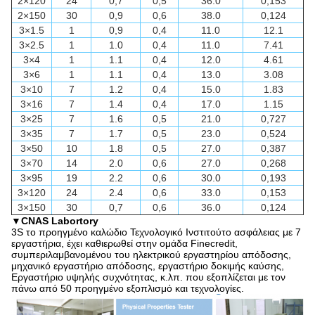
2×120
24
0,7
0,5
36.0
0,153
2×150
30
0,9
0,6
38.0
0,124
3×1.5
1
0,9
0,4
11.0
12.1
3×2.5
1
1.0
0,4
11.0
7.41
3×4
1
1.1
0,4
12.0
4.61
3×6
1
1.1
0,4
13.0
3.08
3×10
7
1.2
0,4
15.0
1.83
3×16
7
1.4
0,4
17.0
1.15
3×25
7
1.6
0,5
21.0
0,727
3×35
7
1.7
0,5
23.0
0,524
3×50
10
1.8
0,5
27.0
0,387
3×70
14
2.0
0,6
27.0
0,268
3×95
19
2.2
0,6
30.0
0,193
3×120
24
2.4
0,6
33.0
0,153
3×150
30
0,7
0,6
36.0
0,124
▼
CNAS Labortory
3S το προηγμένο καλώδιο Τεχνολογικό Ινστιτούτο ασφάλειας με 7
εργαστήρια, έχει καθιερωθεί στην ομάδα Finecredit,
συμπεριλαμβανομένου του ηλεκτρικού εργαστηρίου απόδοσης,
μηχανικό εργαστήριο απόδοσης, εργαστήριο δοκιμής καύσης,
Εργαστήριο υψηλής συχνότητας, κ.λπ. που εξοπλίζεται με τον
πάνω από 50 προηγμένο εξοπλισμό και τεχνολογίες.