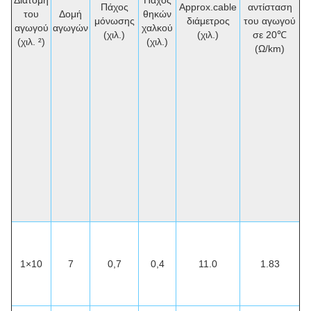
Διατομή
Πάχος
Πάχος
Approx.cable
αντίσταση
του
Δομή
θηκών
μόνωσης
διάμετρος
του αγωγού
αγωγού
αγωγών
χαλκού
(χιλ.)
(χιλ.)
σε 20℃
(χιλ. ²)
(χιλ.)
(Ω/km)
1×10
7
0,7
0,4
11.0
1.83