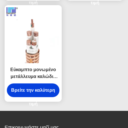
πυρήνας
τιμή
τιμή
Εύκαμπτο μονωμένο
μετάλλευμα καλώδιο
πυρίμαχο RTTZ 3×16
Βρείτε την καλύτερη
0.6-1KV
τιμή
Επικοινωνήστε μαζί μας