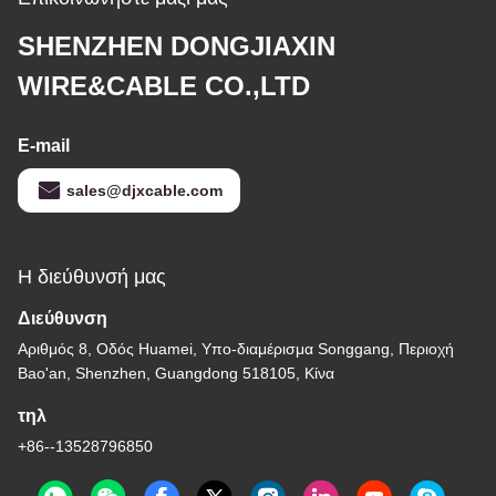
SHENZHEN DONGJIAXIN
WIRE&CABLE CO.,LTD
E-mail
sales@djxcable.com
Η διεύθυνσή μας
Διεύθυνση
Αριθμός 8, Οδός Huamei, Υπο-διαμέρισμα Songgang, Περιοχή
Bao'an, Shenzhen, Guangdong 518105, Κίνα
τηλ
+86--13528796850